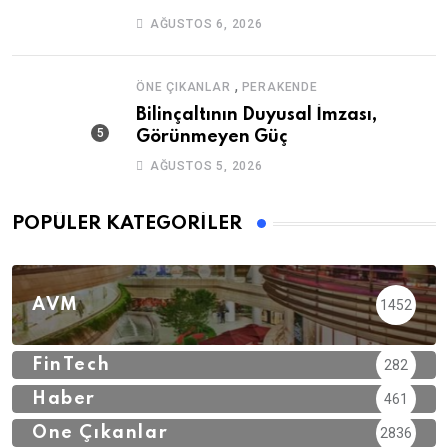
AĞUSTOS 6, 2026
,
ÖNE ÇIKANLAR
PERAKENDE
Bilinçaltının Duyusal İmzası,
Görünmeyen Güç
AĞUSTOS 5, 2026
POPÜLER KATEGORILER
AVM
1452
FinTech
282
Haber
461
Öne Çıkanlar
2836