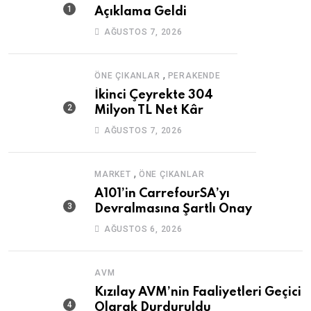
Açıklama Geldi
AĞUSTOS 7, 2026
,
ÖNE ÇIKANLAR
PERAKENDE
İkinci Çeyrekte 304
Milyon TL Net Kâr
AĞUSTOS 7, 2026
,
MARKET
ÖNE ÇIKANLAR
A101’in CarrefourSA’yı
Devralmasına Şartlı Onay
AĞUSTOS 6, 2026
AVM
Kızılay AVM’nin Faaliyetleri Geçici
Olarak Durduruldu