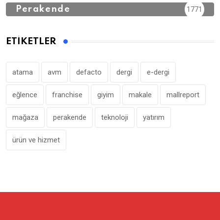
Perakende
1771
ETIKETLER
atama
avm
defacto
dergi
e-dergi
eğlence
franchise
giyim
makale
mallreport
mağaza
perakende
teknoloji
yatırım
ürün ve hizmet