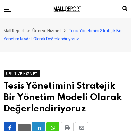
Skip
to
content
AVM
Mall Report
Ürün ve Hizmet
Tesis Yönetimini Stratejik Bir
Perakende
Yönetim Modeli Olarak Değerlendiriyoruz
Franchise
Eğlence
FinTech
ÜRÜN VE HIZMET
Ürün ve Hizmet
Tesis Yönetimini Stratejik
Enerji
Bir Yönetim Modeli Olarak
Haber
Değerlendiriyoruz
Gündem
Atamalar