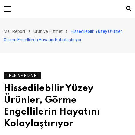
Skip
to
content
AVM
Mall Report
Ürün ve Hizmet
Hissedilebilir Yüzey Ürünler,
Perakende
Görme Engellilerin Hayatını Kolaylaştırıyor
Franchise
Eğlence
FinTech
ÜRÜN VE HIZMET
Ürün ve Hizmet
Hissedilebilir Yüzey
Enerji
Ürünler, Görme
Haber
Engellilerin Hayatını
Gündem
Kolaylaştırıyor
Atamalar