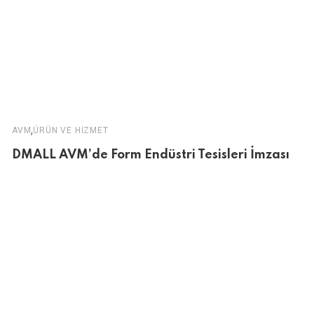
,
AVM
ÜRÜN VE HIZMET
DMALL AVM’de Form Endüstri Tesisleri İmzası