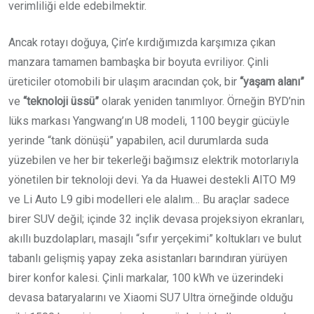
verimliliği elde edebilmektir.
Ancak rotayı doğuya, Çin’e kırdığımızda karşımıza çıkan
manzara tamamen bambaşka bir boyuta evriliyor. Çinli
üreticiler otomobili bir ulaşım aracından çok, bir
“yaşam alanı”
ve
“teknoloji üssü”
olarak yeniden tanımlıyor. Örneğin BYD’nin
lüks markası Yangwang’ın U8 modeli, 1100 beygir gücüyle
yerinde “tank dönüşü” yapabilen, acil durumlarda suda
yüzebilen ve her bir tekerleği bağımsız elektrik motorlarıyla
yönetilen bir teknoloji devi. Ya da Huawei destekli AITO M9
ve Li Auto L9 gibi modelleri ele alalım… Bu araçlar sadece
birer SUV değil; içinde 32 inçlik devasa projeksiyon ekranları,
akıllı buzdolapları, masajlı “sıfır yerçekimi” koltukları ve bulut
tabanlı gelişmiş yapay zeka asistanları barındıran yürüyen
birer konfor kalesi. Çinli markalar, 100 kWh ve üzerindeki
devasa bataryalarını ve Xiaomi SU7 Ultra örneğinde olduğu