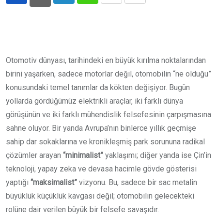
LinkedIn
Whatsapp
Print
Share
via
Email
Otomotiv dünyası, tarihindeki en büyük kırılma noktalarından
birini yaşarken, sadece motorlar değil, otomobilin “ne olduğu”
konusundaki temel tanımlar da kökten değişiyor. Bugün
yollarda gördüğümüz elektrikli araçlar, iki farklı dünya
görüşünün ve iki farklı mühendislik felsefesinin çarpışmasına
sahne oluyor. Bir yanda Avrupa’nın binlerce yıllık geçmişe
sahip dar sokaklarına ve kronikleşmiş park sorununa radikal
çözümler arayan
“minimalist”
yaklaşımı; diğer yanda ise Çin’in
teknoloji, yapay zeka ve devasa hacimle gövde gösterisi
yaptığı
“maksimalist”
vizyonu. Bu, sadece bir sac metalin
büyüklük küçüklük kavgası değil; otomobilin gelecekteki
rolüne dair verilen büyük bir felsefe savaşıdır.