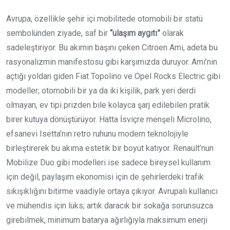
Avrupa, özellikle şehir içi mobilitede otomobili bir statü
sembolünden ziyade, saf bir
“ulaşım aygıtı”
olarak
sadeleştiriyor. Bu akımın başını çeken Citroen Ami, adeta bu
rasyonalizmin manifestosu gibi karşımızda duruyor. Ami’nin
açtığı yoldan giden Fiat Topolino ve Opel Rocks Electric gibi
modeller; otomobili bir ya da iki kişilik, park yeri derdi
olmayan, ev tipi prizden bile kolayca şarj edilebilen pratik
birer kutuya dönüştürüyor. Hatta İsviçre menşeli Microlino,
efsanevi Isetta’nın retro ruhunu modern teknolojiyle
birleştirerek bu akıma estetik bir boyut katıyor. Renault’nun
Mobilize Duo gibi modelleri ise sadece bireysel kullanım
için değil, paylaşım ekonomisi için de şehirlerdeki trafik
sıkışıklığını bitirme vaadiyle ortaya çıkıyor. Avrupalı kullanıcı
ve mühendis için lüks; artık daracık bir sokağa sorunsuzca
girebilmek, minimum batarya ağırlığıyla maksimum enerji