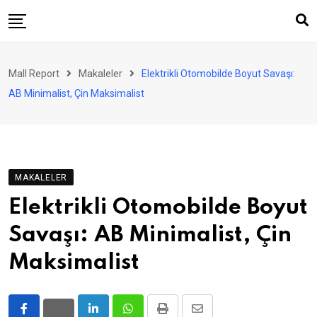
Skip
to
content
AVM
Mall Report
Makaleler
Elektrikli Otomobilde Boyut Savaşı:
Perakende
AB Minimalist, Çin Maksimalist
Franchise
Eğlence
FinTech
MAKALELER
Ürün ve Hizmet
Elektrikli Otomobilde Boyut
Enerji
Savaşı: AB Minimalist, Çin
Haber
Maksimalist
Gündem
Atamalar