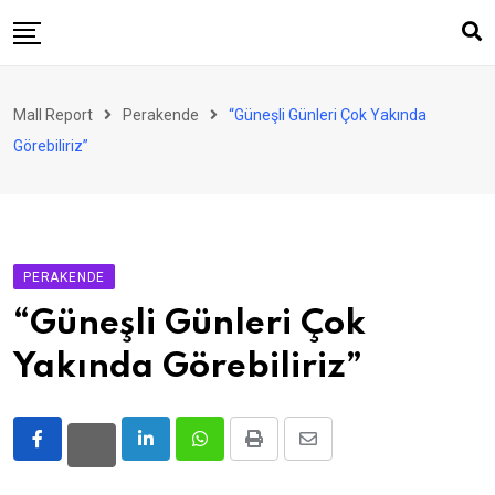
Skip
to
content
AVM
Mall Report
Perakende
“Güneşli Günleri Çok Yakında
Perakende
Görebiliriz”
Franchise
Eğlence
FinTech
PERAKENDE
Ürün ve Hizmet
“Güneşli Günleri Çok
Enerji
Yakında Görebiliriz”
Haber
Gündem
LinkedIn
Whatsapp
Print
Share
Atamalar
via