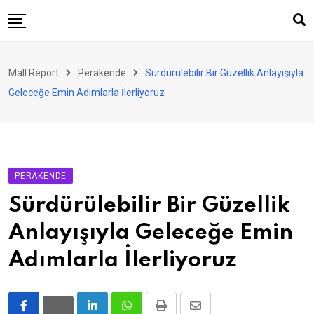
Skip
to
content
AVM
Mall Report
Perakende
Sürdürülebilir Bir Güzellik Anlayışıyla
Perakende
Geleceğe Emin Adımlarla İlerliyoruz
Franchise
Eğlence
FinTech
PERAKENDE
Ürün ve Hizmet
Sürdürülebilir Bir Güzellik
Enerji
Anlayışıyla Geleceğe Emin
Haber
Adımlarla İlerliyoruz
Gündem
Atamalar