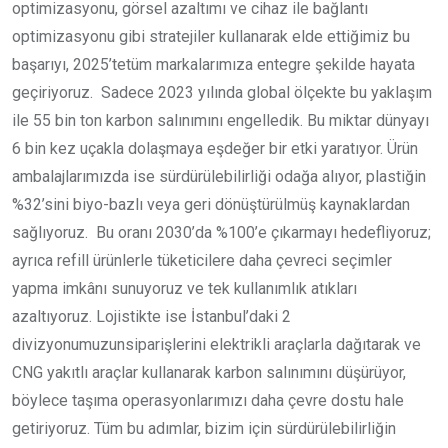
optimizasyonu, görsel azaltımı ve cihaz ile bağlantı
optimizasyonu gibi stratejiler kullanarak elde ettiğimiz bu
başarıyı, 2025’tetüm markalarımıza entegre şekilde hayata
geçiriyoruz. Sadece 2023 yılında global ölçekte bu yaklaşım
ile 55 bin ton karbon salınımını engelledik. Bu miktar dünyayı
6 bin kez uçakla dolaşmaya eşdeğer bir etki yaratıyor. Ürün
ambalajlarımızda ise sürdürülebilirliği odağa alıyor, plastiğin
%32’sini biyo-bazlı veya geri dönüştürülmüş kaynaklardan
sağlıyoruz. Bu oranı 2030’da %100’e çıkarmayı hedefliyoruz;
ayrıca refill ürünlerle tüketicilere daha çevreci seçimler
yapma imkânı sunuyoruz ve tek kullanımlık atıkları
azaltıyoruz. Lojistikte ise İstanbul’daki 2
divizyonumuzunsiparişlerini elektrikli araçlarla dağıtarak ve
CNG yakıtlı araçlar kullanarak karbon salınımını düşürüyor,
böylece taşıma operasyonlarımızı daha çevre dostu hale
getiriyoruz. Tüm bu adımlar, bizim için sürdürülebilirliğin