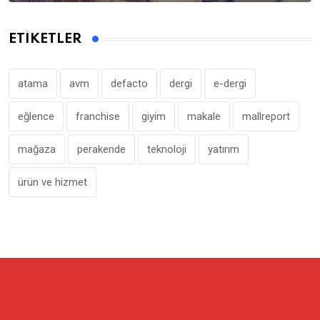
ETIKETLER
atama
avm
defacto
dergi
e-dergi
eğlence
franchise
giyim
makale
mallreport
mağaza
perakende
teknoloji
yatırım
ürün ve hizmet