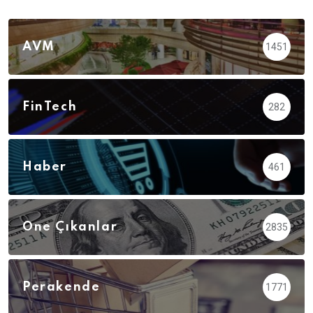
AVM
1451
FinTech
282
Haber
461
Öne Çıkanlar
2835
Perakende
1771