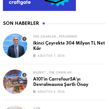
SON HABERLER
,
ÖNE ÇIKANLAR
PERAKENDE
İkinci Çeyrekte 304 Milyon TL Net
Kâr
AĞUSTOS 7, 2026
,
MARKET
ÖNE ÇIKANLAR
A101’in CarrefourSA’yı
Devralmasına Şartlı Onay
AĞUSTOS 6, 2026
AVM