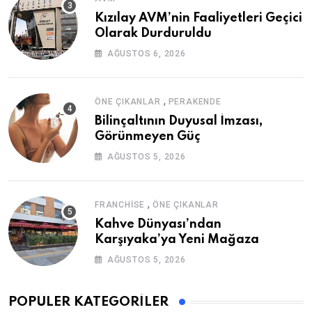
Kızılay AVM’nin Faaliyetleri Geçici
Olarak Durduruldu
AĞUSTOS 6, 2026
,
ÖNE ÇIKANLAR
PERAKENDE
Bilinçaltının Duyusal İmzası,
Görünmeyen Güç
AĞUSTOS 5, 2026
,
FRANCHISE
ÖNE ÇIKANLAR
Kahve Dünyası’ndan
Karşıyaka’ya Yeni Mağaza
AĞUSTOS 5, 2026
POPÜLER KATEGORILER