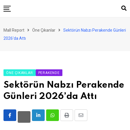
Skip
to
content
AVM
Mall Report
Öne Çıkanlar
Sektörün Nabzı Perakende Günleri
Perakende
2026’da Attı
Franchise
Eğlence
FinTech
ÖNE ÇIKANLAR
PERAKENDE
Ürün ve Hizmet
Sektörün Nabzı Perakende
Enerji
Günleri 2026’da Attı
Haber
Gündem
LinkedIn
Whatsapp
Print
Share
Atamalar
via