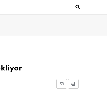
kliyor
Share
Print
via
Email