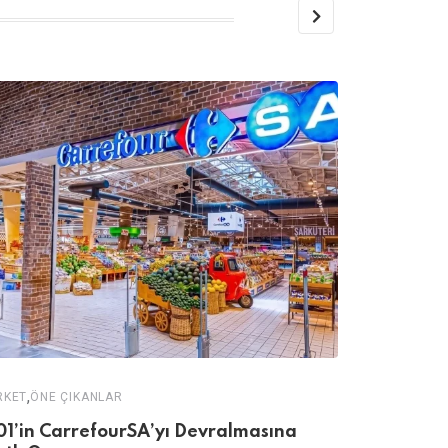
,
RKET
ÖNE ÇIKANLAR
AVM
01’in CarrefourSA’yı Devralmasına
Kızılay AVM