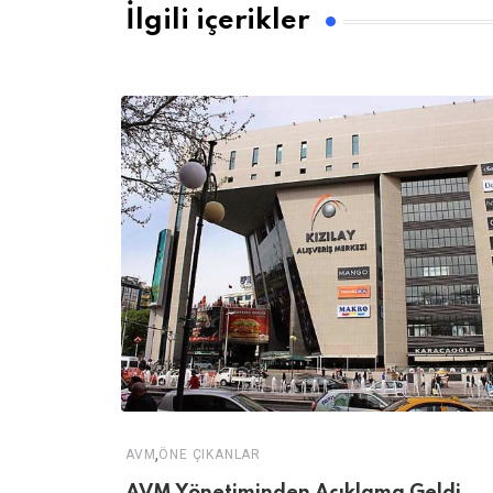
İlgili içerikler
,
AVM
ÖNE ÇIKANLAR