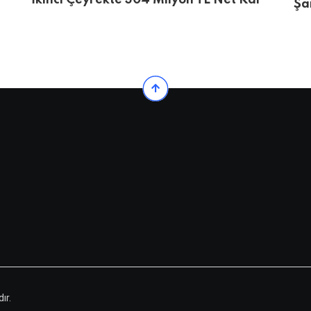
İkinci Çeyrekte 304 Milyon TL Net Kâr
Şa
ır.