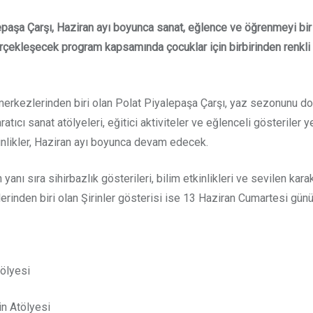
aşa Çarşı, Haziran ayı boyunca sanat, eğlence ve öğrenmeyi bir ar
gerçekleşecek program kapsamında çocuklar için birbirinden renkl
rkezlerinden biri olan Polat Piyalepaşa Çarşı, yaz sezonunu dopdo
ıcı sanat atölyeleri, eğitici aktiviteler ve eğlenceli gösteriler yer
kinlikler, Haziran ayı boyunca devam edecek.
in yanı sıra sihirbazlık gösterileri, bilim etkinlikleri ve sevilen k
klerinden biri olan Şirinler gösterisi ise 13 Haziran Cumartesi gün
tölyesi
n Atölyesi