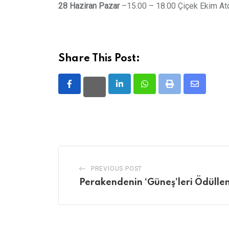
28 Haziran Pazar
–15.00 – 18.00 Çiçek Ekim At
Share This Post:
LinkedIn
Whatsapp
Print
Share
via
Email
PREVIOUS POST
Perakendenin ‘Güneş’leri Ödüllen