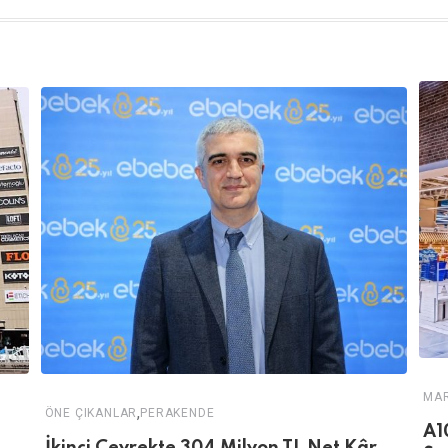
MA
,
ÖNE ÇIKANLAR
PERAKENDE
A1