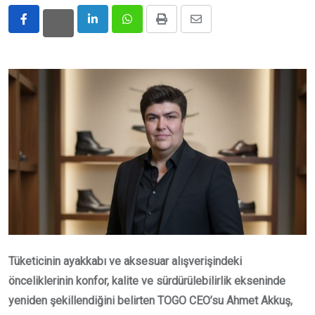
LinkedIn
Whatsapp
Print
Share
via
Email
Tüketicinin ayakkabı ve aksesuar alışverişindeki
önceliklerinin konfor, kalite ve sürdürülebilirlik ekseninde
yeniden şekillendiğini belirten TOGO CEO’su Ahmet Akkuş,