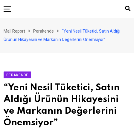
Skip
to
content
AVM
Mall Report
Perakende
“Yeni Nesil Tüketici, Satın Aldığı
Perakende
Ürünün Hikayesini ve Markanın Değerlerini Önemsiyor”
Franchise
Eğlence
FinTech
PERAKENDE
Ürün ve Hizmet
“Yeni Nesil Tüketici, Satın
Enerji
Aldığı Ürünün Hikayesini
Haber
ve Markanın Değerlerini
Gündem
Önemsiyor”
Atamalar