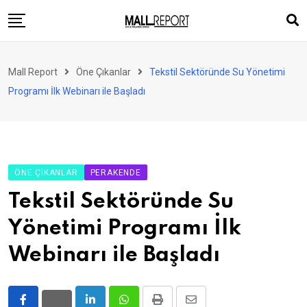
Skip
to
content
AVM
Mall Report
Öne Çıkanlar
Tekstil Sektöründe Su Yönetimi
Perakende
Programı İlk Webinarı ile Başladı
Franchise
Eğlence
FinTech
ÖNE ÇIKANLAR
PERAKENDE
Ürün ve Hizmet
Tekstil Sektöründe Su
Enerji
Yönetimi Programı İlk
Haber
Webinarı ile Başladı
Gündem
Atamalar