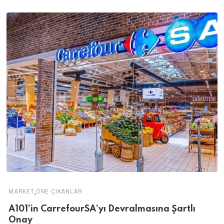
,
MARKET
ÖNE ÇIKANLAR
A101’in CarrefourSA’yı Devralmasına Şartlı
Onay