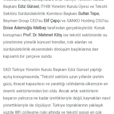
Başkanı
Ediz Günsel
, İTHİB Yönetim Kurulu Üyesi ve Tekstil
Sektörü Sürdürülebilirlik Komitesi Başkanı
Sultan Tepe
,
Beymen Group CEO’su
Elif Çapçı
ve SANKO Holding CSO’su
Enise Ademoğlu Matbay
tarafından gerçekleştirildi. Konuk
konuşmacı
Prof. Dr.
Mehmet Kitiş
ise tekstil sektöründe su
yönetimine yönelik küresel trendler, risk alanları ve
sürdürülebilirlik eksenindeki dönüşüm başlıklarına dair
kapsamlı bir çerçeve sundu.
SKD Türkiye Yönetim Kurulu Başkanı Ediz Günsel yaptığı
açılış konuşmasında; “Tekstil sektörü uzun yıllardır üretim
gücü, ihracat kapasitesi ve yarattığı istihdamla ülkemizin en
önemli sektörlerinden biri oldu. Ancak artık sektörlerin
başarısı yalnızca ne kadar ürettikleriyle değil, kaynakları nasıl
yönettikleriyle de ölçülüyor. Türkiye topraklarının yaklaşık
yüzde 88’i çölleşme riski altında ve tekstil suyun en çok