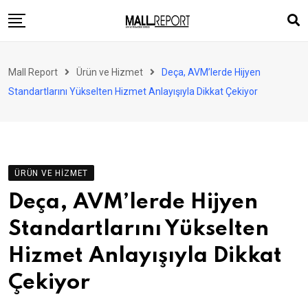
Skip
to
content
AVM
Mall Report
Ürün ve Hizmet
Deça, AVM’lerde Hijyen
Perakende
Standartlarını Yükselten Hizmet Anlayışıyla Dikkat Çekiyor
Franchise
Eğlence
FinTech
ÜRÜN VE HIZMET
Ürün ve Hizmet
Deça, AVM’lerde Hijyen
Enerji
Standartlarını Yükselten
Haber
Hizmet Anlayışıyla Dikkat
Gündem
Çekiyor
Atamalar