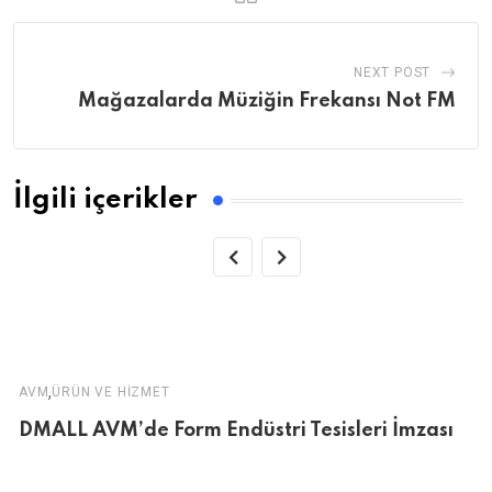
NEXT POST
Mağazalarda Müziğin Frekansı Not FM
İlgili içerikler
,
AVM
ÜRÜN VE HIZMET
DMALL AVM’de Form Endüstri Tesisleri İmzası