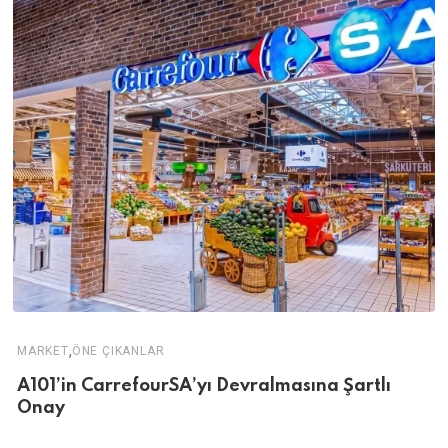
,
MARKET
ÖNE ÇIKANLAR
A101’in CarrefourSA’yı Devralmasına Şartlı
Onay