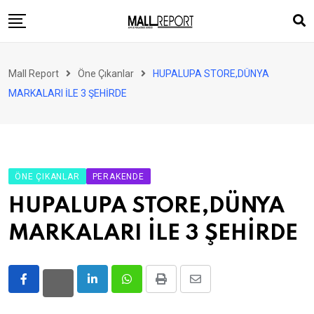
Skip
to
content
AVM
Mall Report
Öne Çıkanlar
HUPALUPA STORE,DÜNYA
Perakende
MARKALARI İLE 3 ŞEHİRDE
Franchise
Eğlence
FinTech
ÖNE ÇIKANLAR
PERAKENDE
Ürün ve Hizmet
HUPALUPA STORE,DÜNYA
Enerji
MARKALARI İLE 3 ŞEHİRDE
Haber
Gündem
LinkedIn
Whatsapp
Print
Share
Atamalar
via