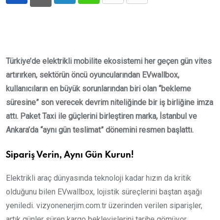
LinkedIn
Whatsapp
Print
Share
via
Email
Türkiye’de elektrikli mobilite ekosistemi her geçen gün vites
artırırken, sektörün öncü oyuncularından EVwallbox,
kullanıcıların en büyük sorunlarından biri olan “bekleme
süresine” son verecek devrim niteliğinde bir iş birliğine imza
attı. Paket Taxi ile güçlerini birleştiren marka, İstanbul ve
Ankara’da “aynı gün teslimat” dönemini resmen başlattı.
Sipariş Verin, Aynı Gün Kurun!
Elektrikli araç dünyasında teknoloji kadar hızın da kritik
olduğunu bilen EVwallbox, lojistik süreçlerini baştan aşağı
yeniledi. vizyonenerjim.com.tr üzerinden verilen siparişler,
artık günler süren kargo bekleyişlerini tarihe gömüyor.