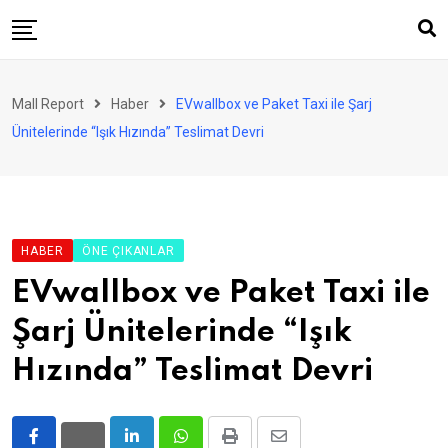
Skip
to
content
AVM
Mall Report
Haber
EVwallbox ve Paket Taxi ile Şarj
Perakende
Ünitelerinde “Işık Hızında” Teslimat Devri
Franchise
Eğlence
FinTech
HABER
ÖNE ÇIKANLAR
Ürün ve Hizmet
EVwallbox ve Paket Taxi ile
Enerji
Şarj Ünitelerinde “Işık
Haber
Hızında” Teslimat Devri
Gündem
Atamalar