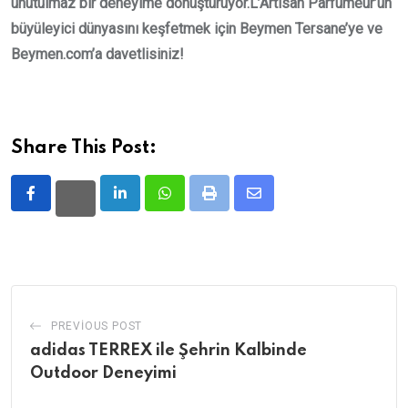
unutulmaz bir deneyime dönüştürüyor.
L’Artisan Parfumeur’ün
büyüleyici dünyasını keşfetmek için Beymen Tersane’ye ve
Beymen.com’a davetlisiniz!
Share This Post:
LinkedIn
Whatsapp
Print
Share
via
Email
PREVIOUS POST
adidas TERREX ile Şehrin Kalbinde
Outdoor Deneyimi