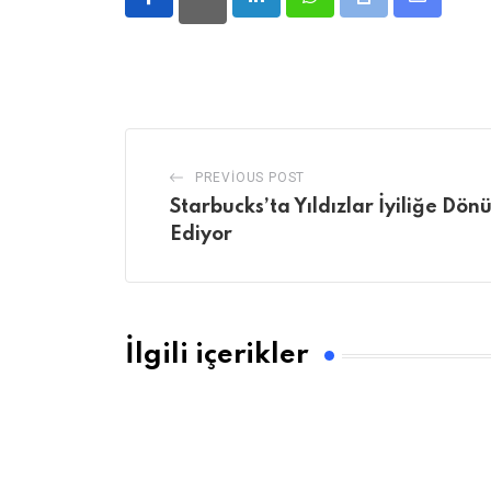
LinkedIn
Whatsapp
Print
Share
via
Email
PREVIOUS POST
Starbucks’ta Yıldızlar İyiliğe D
Ediyor
İlgili içerikler