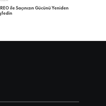
ELLIK
GÜZELLIK
REO ile Saçınızın Gücünü Yeniden
Yeni Yılın I
şfedin
Yansıyor