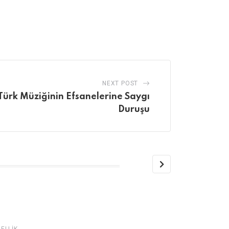
NEXT POST
Türk Müziğinin Efsanelerine Saygı
Duruşu