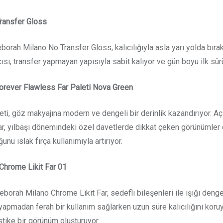
Transfer Gloss
borah Milano No Transfer Gloss, kalıcılığıyla asla yarı yolda bıra
ısı, transfer yapmayan yapısıyla sabit kalıyor ve gün boyu ilk sür
orever Flawless Far Paleti Nova Green
i, göz makyajına modern ve dengeli bir derinlik kazandırıyor. Aç
r, yılbaşı dönemindeki özel davetlerde dikkat çeken görünümler ol
u ıslak fırça kullanımıyla artırıyor.
 Chrome Likit Far 01
rah Milano Chrome Likit Far, sedefli bileşenleri ile ışığı dengel
ık yapmadan ferah bir kullanım sağlarken uzun süre kalıcılığını koru
stike bir görünüm oluşturuyor.