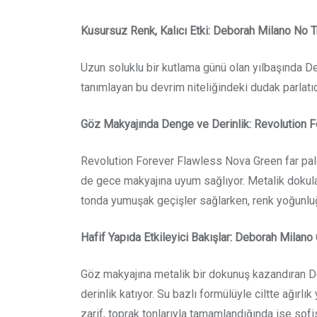
Kusursuz Renk, Kalıcı Etki: Deborah Milano No 
Uzun soluklu bir kutlama günü olan yılbaşında De
tanımlayan bu devrim niteliğindeki dudak parlatıc
Göz Makyajında Denge ve Derinlik: Revolution F
Revolution Forever Flawless Nova Green far palet
de gece makyajına uyum sağlıyor. Metalik dokula
tonda yumuşak geçişler sağlarken, renk yoğunluğun
Hafif Yapıda Etkileyici Bakışlar: Deborah Milano
Göz makyajına metalik bir dokunuş kazandıran Debo
derinlik katıyor. Su bazlı formülüyle ciltte ağırl
zarif, toprak tonlarıyla tamamlandığında ise sofi