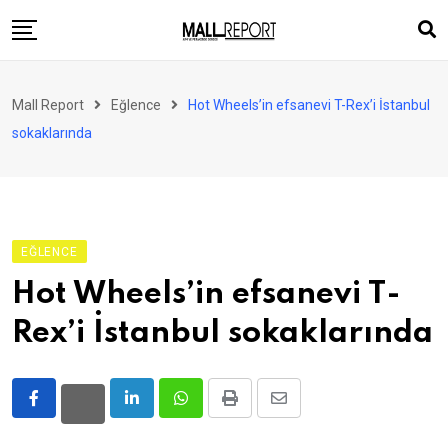
Skip
to
content
AVM
Mall Report
Eğlence
Hot Wheels’in efsanevi T-Rex’i İstanbul
Perakende
sokaklarında
Franchise
Eğlence
FinTech
EĞLENCE
Ürün ve Hizmet
Hot Wheels’in efsanevi T-
Enerji
Rex’i İstanbul sokaklarında
Haber
Gündem
LinkedIn
Whatsapp
Print
Share
Atamalar
via