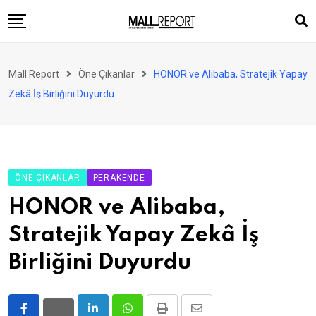
Skip
to
content
AVM
Mall Report
Öne Çıkanlar
HONOR ve Alibaba, Stratejik Yapay
Perakende
Zekâ İş Birliğini Duyurdu
Franchise
Eğlence
FinTech
ÖNE ÇIKANLAR
PERAKENDE
Ürün ve Hizmet
HONOR ve Alibaba,
Enerji
Stratejik Yapay Zekâ İş
Haber
Birliğini Duyurdu
Gündem
Atamalar