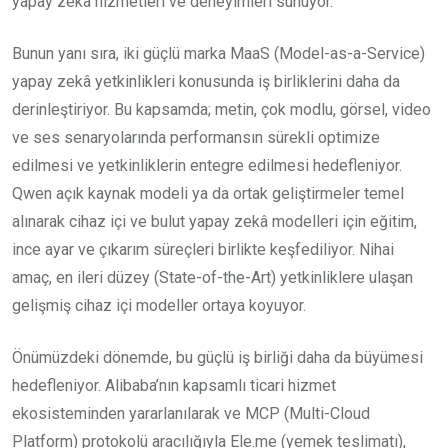
yapay zekâ hizmetleri ve deneyimleri sunuyor.
Bunun yanı sıra, iki güçlü marka MaaS (Model-as-a-Service)
yapay zekâ yetkinlikleri konusunda iş birliklerini daha da
derinleştiriyor. Bu kapsamda; metin, çok modlu, görsel, video
ve ses senaryolarında performansın sürekli optimize
edilmesi ve yetkinliklerin entegre edilmesi hedefleniyor.
Qwen açık kaynak modeli ya da ortak geliştirmeler temel
alınarak cihaz içi ve bulut yapay zekâ modelleri için eğitim,
ince ayar ve çıkarım süreçleri birlikte keşfediliyor. Nihai
amaç, en ileri düzey (State-of-the-Art) yetkinliklere ulaşan
gelişmiş cihaz içi modeller ortaya koyuyor.
Önümüzdeki dönemde, bu güçlü iş birliği daha da büyümesi
hedefleniyor. Alibaba’nın kapsamlı ticari hizmet
ekosisteminden yararlanılarak ve MCP (Multi-Cloud
Platform) protokolü aracılığıyla Ele.me (yemek teslimatı),