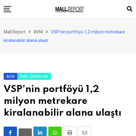
Skip
to
content
AVM
Mall Report
AVM
VSP’nin portföyü 1,2 milyon metrekare
Perakende
kiralanabilir alana ulaştı
Franchise
Eğlence
FinTech
AVM
ÖNE ÇIKANLAR
Ürün ve Hizmet
VSP’nin portföyü 1,2
Enerji
milyon metrekare
Haber
kiralanabilir alana ulaştı
Gündem
Atamalar