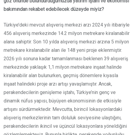
göz önünde bulundurduğumuzda yatırım iştahı ve ekonomisi
bakımından rekabet edebilecek düzeyde miyiz?
Türkiye’deki mevcut alışveriş merkezi arzı 2024 yılı itibariyle
456 alışveriş merkezinde 14.2 milyon metrekare kiralanabilir
alana sahiptir. Son 10 yılda alışveriş merkezi arzına 5 milyon
metrekare kiralanabilir alan ile 148 yeni proje eklenmiştir.
2026 yılı sonuna kadar tamamlanması beklenen 39 alışveriş
merkezinde yaklaşık 1,1 milyon metrekare inşaat halinde
kiralanabilir alan bulunurken, geçmiş dönemlere kıyasla
inşaat halindeki proje arzı artışı yavaşlamıştır. Ancak,
perakendecilerin genişleme iştahı, Türkiye’nin genç ve
dinamik nüfus yapısı, büyüyen ekonomisinin de etkisiyle
artışını sürdürmektedir. Mevcutta, birincil lokasyonlardaki
alışveriş merkezlerinin tam doluluk seviyesine ulaştığını,
perakendecilerin ikincil ve üçüncül lokasyonlara yöneldiğini
gözlemlemekteyiz. Bununla birlikte, perakende yoğunluğu