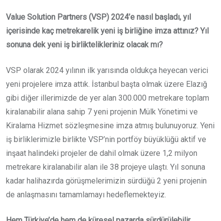
Value Solution Partners (VSP) 2024’e nasıl başladı, yıl
içerisinde kaç metrekarelik yeni iş birliğine imza attınız? Yıl
sonuna dek yeni iş birliktelikleriniz olacak mı?
VSP olarak 2024 yılının ilk yarısında oldukça heyecan verici
yeni projelere imza attık. İstanbul başta olmak üzere Elazığ
gibi diğer illerimizde de yer alan 300.000 metrekare toplam
kiralanabilir alana sahip 7 yeni projenin Mülk Yönetimi ve
Kiralama Hizmet sözleşmesine imza atmış bulunuyoruz. Yeni
iş birliklerimizle birlikte VSP’nin portföy büyüklüğü aktif ve
inşaat halindeki projeler de dahil olmak üzere 1,2 milyon
metrekare kiralanabilir alan ile 38 projeye ulaştı. Yıl sonuna
kadar halihazırda görüşmelerimizin sürdüğü 2 yeni projenin
de anlaşmasını tamamlamayı hedeflemekteyiz.
Hem Türkiye’de hem de küresel pazarda sürdürülebilir