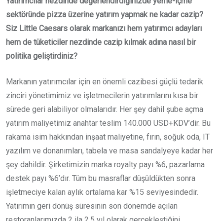
Yatırımcılar nezdinde değerlendirdiğinizde yeme-içme
sektöründe pizza üzerine yatırım yapmak ne kadar cazip?
Siz Little Caesars olarak markanızı hem yatırımcı adayları
hem de tüketiciler nezdinde cazip kılmak adına nasıl bir
politika geliştirdiniz?
Markanın yatırımcılar için en önemli cazibesi güçlü tedarik
zinciri yönetimimiz ve işletmecilerin yatırımlarını kısa bir
sürede geri alabiliyor olmalarıdır. Her şey dahil şube açma
yatırım maliyetimiz anahtar teslim 140.000 USD+KDV’dir. Bu
rakama isim hakkından inşaat maliyetine, fırın, soğuk oda, IT
yazılım ve donanımları, tabela ve masa sandalyeye kadar her
şey dahildir. Şirketimizin marka royalty payı %6, pazarlama
destek payı %6’dır. Tüm bu masraflar düşüldükten sonra
işletmeciye kalan aylık ortalama kar %15 seviyesindedir.
Yatırımın geri dönüş süresinin son dönemde açılan
restoranlarımızda 2 ila 2,5 yıl olarak gerçekleştiğini