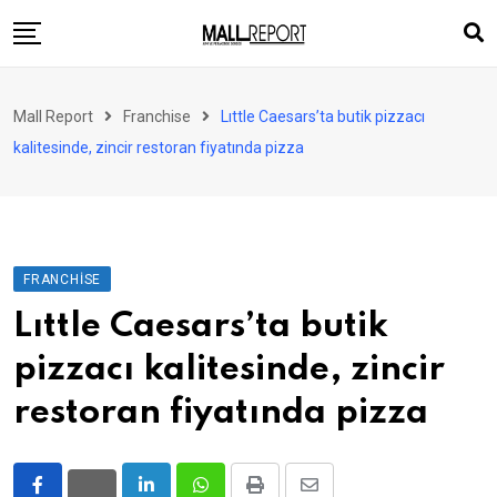
Skip
to
content
AVM
Mall Report
Franchise
Lıttle Caesars’ta butik pizzacı
Perakende
kalitesinde, zincir restoran fiyatında pizza
Franchise
Eğlence
FinTech
FRANCHISE
Ürün ve Hizmet
Lıttle Caesars’ta butik
Enerji
pizzacı kalitesinde, zincir
Haber
restoran fiyatında pizza
Gündem
Atamalar