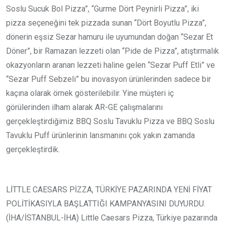
Soslu Sucuk Bol Pizza”, “Gurme Dört Peynirli Pizza”, iki
pizza seçeneğini tek pizzada sunan “Dört Boyutlu Pizza”,
dönerin eşsiz Sezar hamuru ile uyumundan doğan “Sezar Et
Döner”, bir Ramazan lezzeti olan “Pide de Pizza”, atıştırmalık
okazyonların aranan lezzeti haline gelen “Sezar Puff Etli” ve
“Sezar Puff Sebzeli” bu inovasyon ürünlerinden sadece bir
kaçına olarak örnek gösterilebilir. Yine müşteri iç
görülerinden ilham alarak AR-GE çalışmalarını
gerçekleştirdiğimiz BBQ Soslu Tavuklu Pizza ve BBQ Soslu
Tavuklu Puff ürünlerinin lansmanını çok yakın zamanda
gerçekleştirdik.
LİTTLE CAESARS PİZZA, TÜRKİYE PAZARINDA YENİ FİYAT
POLİTİKASIYLA BAŞLATTIĞI KAMPANYASINI DUYURDU.
(İHA/İSTANBUL-İHA) Little Caesars Pizza, Türkiye pazarında