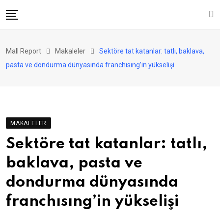
Skip
to
content
AVM
Mall Report
Makaleler
Sektöre tat katanlar: tatlı, baklava,
Perakende
pasta ve dondurma dünyasında franchısıng’in yükselişi
Franchise
Eğlence
FinTech
MAKALELER
Ürün ve Hizmet
Sektöre tat katanlar: tatlı,
Enerji
baklava, pasta ve
Haber
dondurma dünyasında
Gündem
franchısıng’in yükselişi
Atamalar