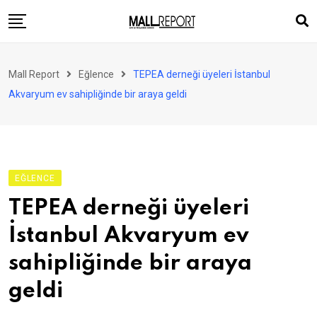
Skip
to
content
AVM
Mall Report
Eğlence
TEPEA derneği üyeleri İstanbul
Perakende
Akvaryum ev sahipliğinde bir araya geldi
Franchise
Eğlence
FinTech
EĞLENCE
Ürün ve Hizmet
TEPEA derneği üyeleri
Enerji
İstanbul Akvaryum ev
Haber
sahipliğinde bir araya
Gündem
geldi
Atamalar