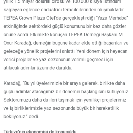
yıllık 1.5 milyar dolarlık cirosu ve 100.000 kişiye istihdam
sağlayan eğlence endüstrisi temsilcilerinden oluşmaktadır.
TEPEA Crown Plaza Otel’de gerçekleştirdiği “Yaza Merhaba”
etkinliğinde sektördeki güçlü konumunu bir kez daha gözler
önüne serdi. Etkinlikte konuşan TEPEA Derneği Başkanı M.
Onur Karadağ, derneğin bugüne kadar elde ettiği başarıları ve
geleceğe yönelik projelerini anlattı. Yeni dönem için heyecan
verici projeler ve yaz sezonunun verimli geçmesi için
atılacak adımlar üzerinde duruldu.
Karadağ, “Bu yıl üyelerimizle bir araya gelerek, birlikte daha
güçlü adımlar atacağımız bir dönemin başlangıcını kutluyoruz.
Sektörümüzü daha da ileri taşımak için yenilikçi projelerimiz
ve iş birliklerimizle yaz sezonunda büyük bir hareketlilik
bekliyoruz.” dedi.
Türkiye’nin ekonomisi de konuşuldu