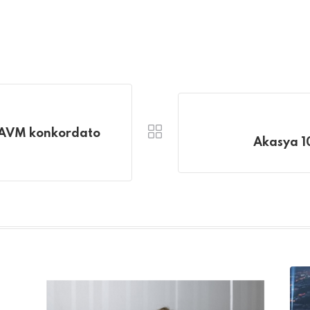
ü AVM konkordato
Akasya 10