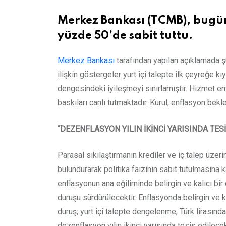
Merkez Bankası (TCMB), bugünk
yüzde 50’de sabit tuttu.
Merkez Bankası
tarafından yapılan açıklamada şu
ilişkin göstergeler yurt içi talepte ilk çeyreğe kı
dengesindeki iyileşmeyi sınırlamıştır. Hizmet enfl
baskıları canlı tutmaktadır. Kurul, enflasyon bekl
“DEZENFLASYON YILIN İKİNCİ YARISINDA TESİ
Parasal sıkılaştırmanın krediler ve iç talep üzer
bulundurarak politika faizinin sabit tutulmasına k
enflasyonun ana eğiliminde belirgin ve kalıcı bir
duruşu sürdürülecektir. Enflasyonda belirgin ve k
duruş; yurt içi talepte dengelenme, Türk lirasın
dezenflasyon yılın ikinci yarısında tesis edilecek