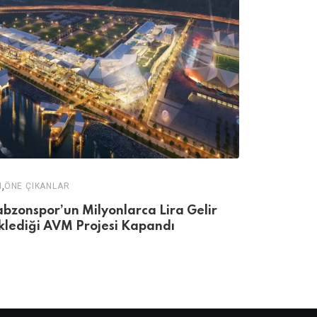
,
AVM
ÖNE ÇIKA
Kulesite’d
,
M
ÖNE ÇIKANLAR
abzonspor’un Milyonlarca Lira Gelir
klediği AVM Projesi Kapandı