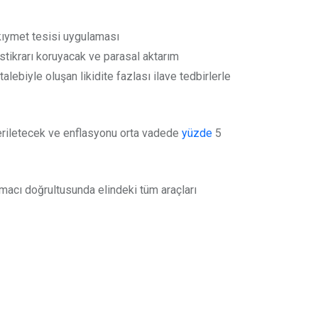
kıymet tesisi uygulaması
tikrarı koruyacak ve parasal aktarım
talebiyle oluşan likidite fazlası ilave tedbirlerle
i geriletecek ve enflasyonu orta vadede
yüzde
5
amacı doğrultusunda elindeki tüm araçları