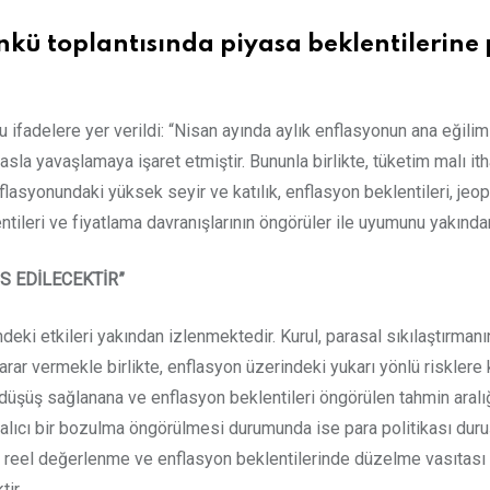
ü toplantısında piyasa beklentilerine pa
 ifadelere yer verildi: “Nisan ayında aylık enflasyonun ana eğilimi
yasla yavaşlamaya işaret etmiştir. Bununla birlikte, tüketim malı ith
asyonundaki yüksek seyir ve katılık, enflasyon beklentileri, jeopol
entileri ve fiyatlama davranışlarının öngörüler ile uyumunu yakında
S EDİLECEKTİR”
indeki etkileri yakından izlenmektedir. Kurul, parasal sıkılaştırma
arar vermekle birlikte, enflasyon üzerindeki yukarı yönlü risklere ka
 düşüş sağlanana ve enflasyon beklentileri öngörülen tahmin aralı
alıcı bir bozulma öngörülmesi durumunda ise para politikası duruşu 
da reel değerlenme ve enflasyon beklentilerinde düzelme vasıtası 
tir.