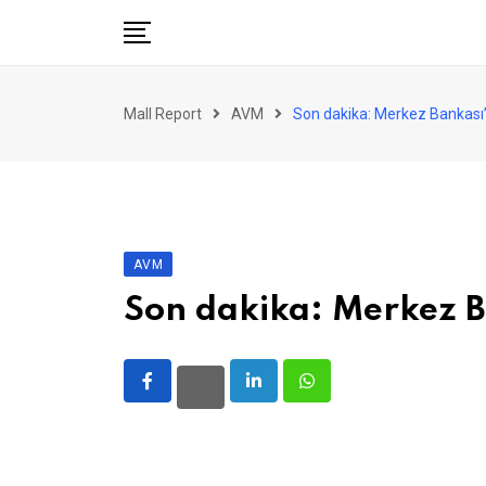
Skip
to
content
AVM
Mall Report
AVM
Son dakika: Merkez Bankası’nı
Perakende
Franchise
Eğlence
FinTech
AVM
Ürün ve Hizmet
Son dakika: Merkez Ba
Enerji
Haber
LinkedIn
Whatsapp
Gündem
Atamalar