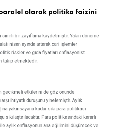
ralel olarak politika faizini
 sınırlı bir zayıflama kaydetmiştir. Yakın döneme
alatı nisan ayında artarak cari işlemler
itik riskler ve gıda fiyatları enflasyonist
n takip etmektedir.
nın gecikmeli etkilerini de göz önünde
rşı ihtiyatlı duruşunu yinelemiştir. Aylık
ğına yakınsayana kadar sıkı para politikası
sıkılaştırılacaktır. Para politikasındaki kararlı
ile aylık enflasyonun ana eğilimini düşürecek ve