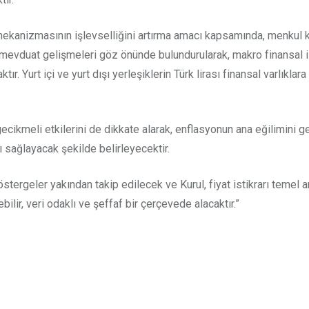
kanizmasının işlevselliğini artırma amacı kapsamında, menkul 
vduat gelişmeleri göz önünde bulundurularak, makro finansal is
 Yurt içi ve yurt dışı yerleşiklerin Türk lirası finansal varlıklara 
ın gecikmeli etkilerini de dikkate alarak, enflasyonun ana eğilimin
ı sağlayacak şekilde belirleyecektir.
stergeler yakından takip edilecek ve Kurul, fiyat istikrarı temel 
lebilir, veri odaklı ve şeffaf bir çerçevede alacaktır.”