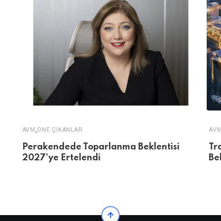
,
AVM
ÖNE ÇIKANLAR
AV
Perakendede Toparlanma Beklentisi
Tr
2027’ye Ertelendi
Be