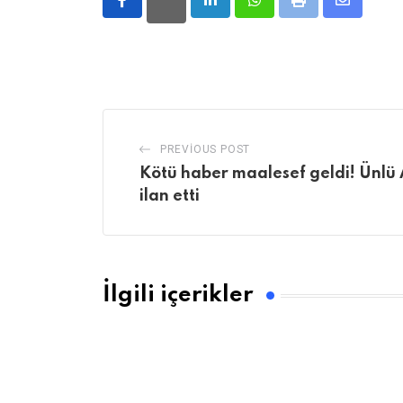
LinkedIn
Whatsapp
Print
Share
via
Email
PREVIOUS POST
Kötü haber maalesef geldi! Ünl
ilan etti
İlgili içerikler