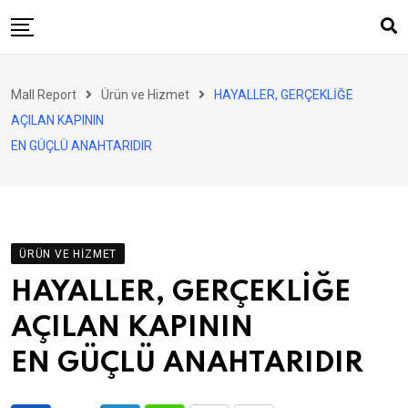
Skip
to
content
AVM
Mall Report
Ürün ve Hizmet
HAYALLER, GERÇEKLİĞE
Perakende
AÇILAN KAPININ
Franchise
EN GÜÇLÜ ANAHTARIDIR
Eğlence
FinTech
Ürün ve Hizmet
ÜRÜN VE HIZMET
Enerji
HAYALLER, GERÇEKLİĞE
Haber
AÇILAN KAPININ
Gündem
EN GÜÇLÜ ANAHTARIDIR
Atamalar