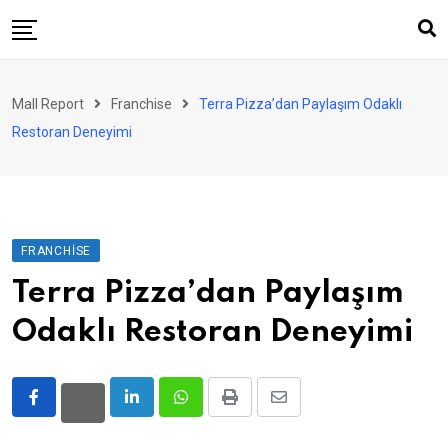
Skip
to
content
AVM
Mall Report
Franchise
Terra Pizza’dan Paylaşım Odaklı
Perakende
Restoran Deneyimi
Franchise
Eğlence
FinTech
FRANCHISE
Ürün ve Hizmet
Terra Pizza’dan Paylaşım
Enerji
Odaklı Restoran Deneyimi
Haber
Gündem
LinkedIn
Whatsapp
Print
Share
Atamalar
via