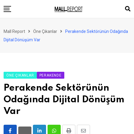
Skip
to
content
AVM
Mall Report
Öne Çıkanlar
Perakende Sektörünün Odağında
Perakende
Dijital Dönüşüm Var
Franchise
Eğlence
FinTech
ÖNE ÇIKANLAR
PERAKENDE
Ürün ve Hizmet
Perakende Sektörünün
Enerji
Odağında Dijital Dönüşüm
Haber
Var
Gündem
Atamalar