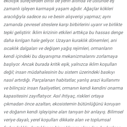
ekolojik süreçlerden birisi de yerin altında ve üstünde eş
zamanlı işleyen karmaşık yaşam ağıdır. Ağaçlar kökleri
aracılığıyla sadece su ve besin alışverişi yapmaz; aynı
zamanda çevresel streslere karşı birbirlerini uyarır ve birlikte
tepki geliştirir. İklim krizinin etkileri arttıkça bu hassas denge
daha kırılgan hale geliyor. Uzayan kuraklık dönemleri, ani
sıcaklık dalgaları ve değişen yağış rejimleri, ormanların
kendi içindeki bu dayanışma mekanizmalarını zorlamaya
başlıyor. Ancak burada kritik eşik, yalnızca iklim koşulları
değil; insan müdahalesinin bu sistem üzerindeki baskıyı
nasıl artırdığı. Parçalanan habitatlar, yanlış arazi kullanımı
ve bilinçsiz insan faaliyetleri, ormanın kendi kendini onarma
kapasitesini zayıflatıyor. Asıl ihtiyaç, riskleri ortaya
çıkmadan önce azaltan, ekosistemin bütünlüğünü koruyan
ve doğanın kendi işleyişine alan tanıyan bir anlayış. Bilimsel
veriye dayalı, yerel koşulları dikkate alan ve toplumsal