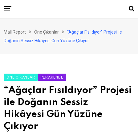
Skip
to
content
AVM
Mall Report
Öne Çıkanlar
“Ağaçlar Fısıldıyor” Projesi ile
Perakende
Doğanın Sessiz Hikâyesi Gün Yüzüne Çıkıyor
Franchise
Eğlence
FinTech
ÖNE ÇIKANLAR
PERAKENDE
Ürün ve Hizmet
“Ağaçlar Fısıldıyor” Projesi
Enerji
ile Doğanın Sessiz
Haber
Hikâyesi Gün Yüzüne
Gündem
Çıkıyor
Atamalar