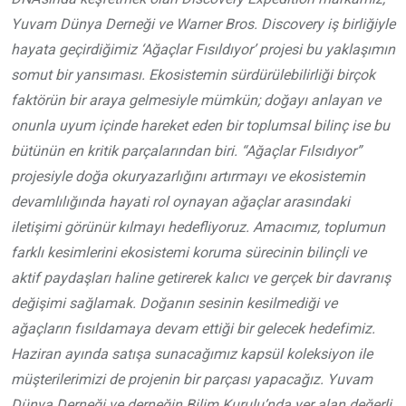
Yuvam Dünya Derneği ve Warner Bros. Discovery iş birliğiyle
hayata geçirdiğimiz ‘Ağaçlar Fısıldıyor’ projesi bu yaklaşımın
somut bir yansıması. Ekosistemin sürdürülebilirliği birçok
faktörün bir araya gelmesiyle mümkün; doğayı anlayan ve
onunla uyum içinde hareket eden bir toplumsal bilinç ise bu
bütünün en kritik parçalarından biri. “Ağaçlar Fılsıdıyor”
projesiyle doğa okuryazarlığını artırmayı ve ekosistemin
devamlılığında hayati rol oynayan ağaçlar arasındaki
iletişimi görünür kılmayı hedefliyoruz.
Amacımız, toplumun
farklı kesimlerini ekosistemi koruma sürecinin bilinçli ve
aktif paydaşları haline getirerek kalıcı ve gerçek bir davranış
değişimi sağlamak. Doğanın sesinin kesilmediği ve
ağaçların fısıldamaya devam ettiği bir gelecek hedefimiz.
Haziran ayında satışa sunacağımız kapsül koleksiyon ile
müşterilerimizi de projenin bir parçası yapacağız. Yuvam
Dünya Derneği ve derneğin Bilim Kurulu’nda yer alan değerli