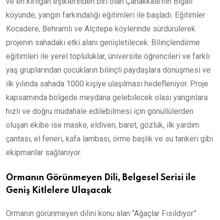
ve en kırılgan eşiklerinden biri olan Çanakkale’nin Bigalı
köyünde, yangın farkındalığı eğitimleri ile başladı. Eğitimler
Kocadere, Behramlı ve Alçıtepe köylerinde sürdürülerek
projenin sahadaki etki alanı genişletilecek. Bilinçlendirme
eğitimleri ile yerel topluluklar, üniversite öğrencileri ve farklı
yaş gruplarından çocukların bilinçli paydaşlara dönüşmesi ve
ilk yılında sahada 1000 kişiye ulaşılması hedefleniyor. Proje
kapsamında bölgede meydana gelebilecek olası yangınlara
hızlı ve doğru müdahale edilebilmesi için gönüllülerden
oluşan ekibe ise maske, eldiven, baret, gözlük, ilk yardım
çantası, el feneri, kafa lambası, örme başlık ve su tankeri gibi
ekipmanlar sağlanıyor.
Ormanın Görünmeyen Dili, Belgesel Serisi ile
Geniş Kitlelere Ulaşacak
Ormanın görünmeyen dilini konu alan “Ağaçlar Fısıldıyor”