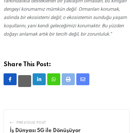
farkındalıkla desteklenen bir yaklaşım olmadan, bu kırılgan
dengeyi korumamız mümkün değil. Ormanları korumak,
aslında bir ekosistemi değil; o ekosistemin sunduğu yaşam
koşullarını, yani kendi geleceğimizi korumaktır. Bu yüzden
doğayı anlamak artık bir tercih değil, bir zorunluluk.”
Share This Post:
LinkedIn
Whatsapp
Print
Share
via
Email
PREVIOUS POST
İş Dünyası 5G ile Dönüşüyor