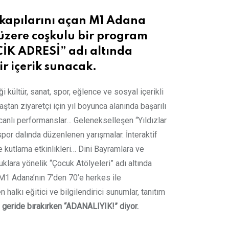
 kapılarını açan M1 Adana
k üzere coşkulu bir program
İCİK ADRESİ” adı altında
ir içerik sunacak.
kültür, sanat, spor, eğlence ve sosyal içerikli
ştan ziyaretçi için yıl boyunca alanında başarılı
, canlı performanslar… Gelenekselleşen “Yıldızlar
por dalında düzenlenen yarışmalar. İnteraktif
le kutlama etkinlikleri… Dini Bayramlara ve
klara yönelik “Çocuk Atölyeleri” adı altında
M1 Adana’nın 7’den 70’e herkes ile
alkı eğitici ve bilgilendirici sunumlar, tanıtım
rı geride bırakırken “ADANALIYIK!” diyor.