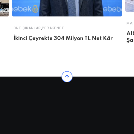
MA
,
ÖNE ÇIKANLAR
PERAKENDE
A1
İkinci Çeyrekte 304 Milyon TL Net Kâr
Şa