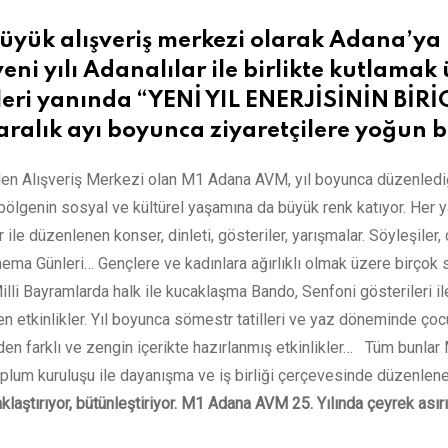
büyük alışveriş merkezi olarak Adana’ya
 yeni yılı Adanalılar ile birlikte kutlama
ikleri yanında “YENİ YIL ENERJİSİNİN BİR
 aralık ayı boyunca ziyaretçilere yoğun b
ilen Alışveriş Merkezi olan M1 Adana AVM, yıl boyunca düzenlediği 
bölgenin sosyal ve kültürel yaşamına da büyük renk katıyor. Her ya
 ile düzenlenen konser, dinleti, gösteriler, yarışmalar. Söyleşiler
nema Günleri… Gençlere ve kadınlara ağırlıklı olmak üzere birçok s
 Milli Bayramlarda halk ile kucaklaşma Bando, Senfoni gösterileri i
n etkinlikler. Yıl boyunca sömestr tatilleri ve yaz döneminde çocu
en farklı ve zengin içerikte hazırlanmış etkinlikler… Tüm bunlar 
plum kuruluşu ile dayanışma ve iş birliği çerçevesinde düzenlenen h
klaştırıyor, bütünleştiriyor. M1 Adana AVM 25. Yılında çeyrek ası