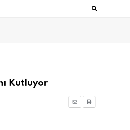
nı Kutluyor
Share
Print
via
Email