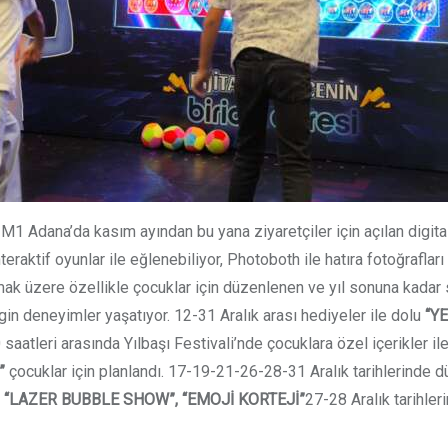
n M1 Adana’da kasım ayından bu yana ziyaretçiler için açılan digit
nteraktif oyunlar ile eğlenebiliyor, Photoboth ile hatıra fotoğraflar
 olmak üzere özellikle çocuklar için düzenlenen ve yıl sonuna kada
zengin deneyimler yaşatıyor. 12-31 Aralık arası hediyeler ile dolu
“Y
atleri arasında Yılbaşı Festivali’nde çocuklara özel içerikler il
”
çocuklar için planlandı. 17-19-21-26-28-31 Aralık tarihlerinde 
e
“LAZER BUBBLE SHOW”, “EMOJİ KORTEJİ”
27-28 Aralık tarihle