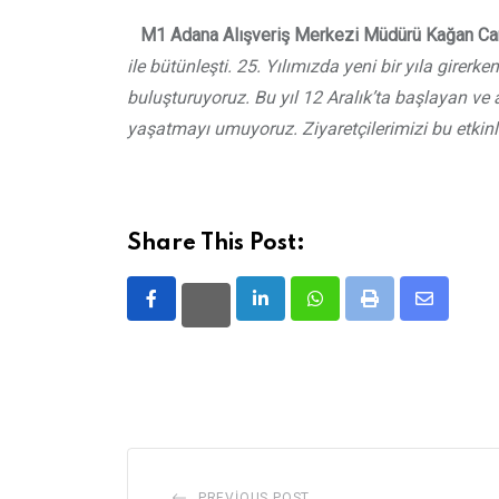
M1 Adana Alışveriş Merkezi Müdürü Kağan Ca
ile bütünleşti. 25. Yılımızda yeni bir yıla girerken
buluşturuyoruz. Bu yıl 12 Aralık’ta başlayan ve ar
yaşatmayı umuyoruz. Ziyaretçilerimizi bu etki
Share This Post:
LinkedIn
Whatsapp
Print
Share
via
Email
PREVIOUS POST