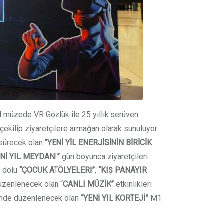
al müzede VR Gözlük ile 25 yıllık serüven
ı çekilip ziyaretçilere armağan olarak sunuluyor.
r sürecek olan
“YENİ YİL ENERJİSİNİN BİRİCİK
ENİ YIL MEYDANI”
gün boyunca ziyaretçileri
e dolu
“ÇOCUK ATÖLYELERİ”
,
“KIŞ PANAYIR
düzenlenecek olan “
CANLI MÜZİK”
etkinlikleri
rinde düzenlenecek olan
“YENİ YIL KORTEJİ”
M1