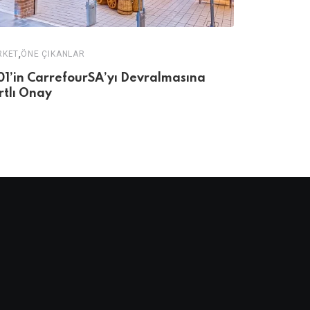
,
RKET
ÖNE ÇIKANLAR
AVM
01’in CarrefourSA’yı Devralmasına
Kızılay AVM
rtlı Onay
Olarak Du