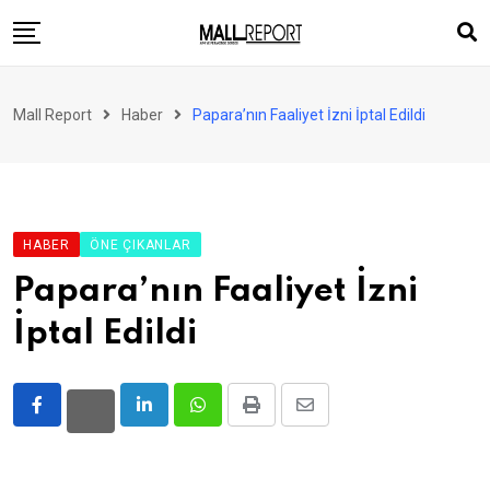
Skip
to
content
AVM
Mall Report
Haber
Papara’nın Faaliyet İzni İptal Edildi
Perakende
Franchise
Eğlence
HABER
ÖNE ÇIKANLAR
FinTech
Papara’nın Faaliyet İzni
Ürün ve Hizmet
İptal Edildi
Enerji
Haber
Gündem
LinkedIn
Whatsapp
Print
Share
via
Atamalar
Email