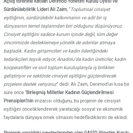
Açılış törenine katılan Derimod Yönetim Kurulu Üyesi ve
Sürdürülebilirlik Lideri Ali Zaim
, “
Toplumsal cinsiyet
eşitliğinin, sürdürülebilir kalkınmanın ve adil bir iş
dünyasının temel taşlarından biri olduğunu düşünüyoruz.
Cinsiyet eşitliğini sadece kurum içinde değil, tüm değer
zincirimizde desteklemeye yönelik de adımlar atmaya
başladık. Kadın girişimcileri ve kadın liderliğindeki
tedarikçileri teşvik ediyor; Anadolu’da kadın üreticiler, kadın
kooperatifleri ve sivil toplum kuruluşlarıyla iş birlikleri
geliştiriyor ve sektörde cinsiyet eşitliğini güçlendirecek
projelere destek veriyoruz
” dedi. Ali Zaim, Derimod’un kısa bir
süre önce
‘Birleşmiş Milletler Kadının Güçlendirilmesi
Prensipleri’nin
imzacısı olduğunu, bu projenin de cinsiyet
eşitliğini önceliklendirerek yaratacağı sosyal ve ekonomik
faydalarla dünyaya örnek olmasını hedeflediklerini de ekledi.
Projenin yereldeki paydaşlarından olan GASİD Yönetim Kurulu