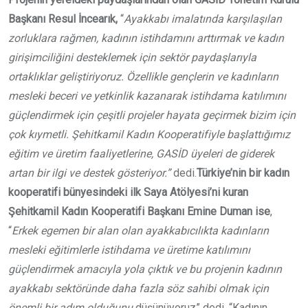
Başkanı Resul İncearık,
“
Ayakkabı imalatında karşılaşılan
zorluklara rağmen, kadının istihdamını arttırmak ve kadın
girişimciliğini desteklemek için sektör paydaşlarıyla
ortaklıklar geliştiriyoruz. Özellikle gençlerin ve kadınların
mesleki beceri ve yetkinlik kazanarak istihdama katılımını
güçlendirmek için çeşitli projeler hayata geçirmek bizim için
çok kıymetli. Şehitkamil Kadın Kooperatifiyle başlattığımız
eğitim ve üretim faaliyetlerine, GASİD üyeleri de giderek
artan bir ilgi ve destek gösteriyor.”
dedi.
Türkiye’nin bir kadın
kooperatifi bünyesindeki ilk Saya Atölyesi’ni kuran
Şehitkamil Kadın Kooperatifi Başkanı Emine Duman ise
,
“
Erkek egemen bir alan olan ayakkabıcılıkta kadınların
mesleki eğitimlerle istihdama ve üretime katılımını
güçlendirmek amacıyla yola çıktık ve bu projenin kadının
ayakkabı sektöründe daha fazla söz sahibi olmak için
önemli bir adım olduğunu
düşünüyoruz” dedi. “Kadının