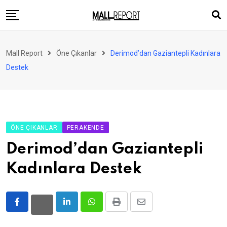
Skip
to
content
AVM
Mall Report
Öne Çıkanlar
Derimod’dan Gaziantepli Kadınlara
Perakende
Destek
Franchise
Eğlence
FinTech
ÖNE ÇIKANLAR
PERAKENDE
Ürün ve Hizmet
Derimod’dan Gaziantepli
Enerji
Kadınlara Destek
Haber
Gündem
LinkedIn
Whatsapp
Print
Share
Atamalar
via