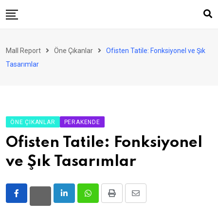
Skip
to
content
AVM
Mall Report
Öne Çıkanlar
Ofisten Tatile: Fonksiyonel ve Şık
Perakende
Tasarımlar
Franchise
Eğlence
FinTech
ÖNE ÇIKANLAR
PERAKENDE
Ürün ve Hizmet
Ofisten Tatile: Fonksiyonel
Enerji
ve Şık Tasarımlar
Haber
Gündem
LinkedIn
Whatsapp
Print
Share
Atamalar
via