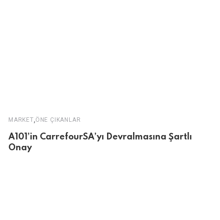
,
MARKET
ÖNE ÇIKANLAR
A101’in CarrefourSA’yı Devralmasına Şartlı
Onay