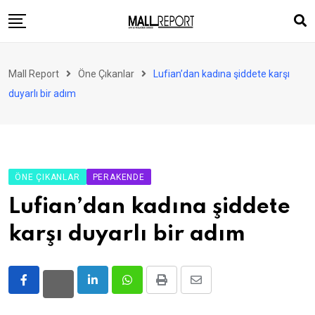
Skip
to
content
AVM
Mall Report
Öne Çıkanlar
Lufian’dan kadına şiddete karşı
Perakende
duyarlı bir adım
Franchise
Eğlence
FinTech
ÖNE ÇIKANLAR
PERAKENDE
Ürün ve Hizmet
Lufian’dan kadına şiddete
Enerji
karşı duyarlı bir adım
Haber
Gündem
LinkedIn
Whatsapp
Print
Share
Atamalar
via