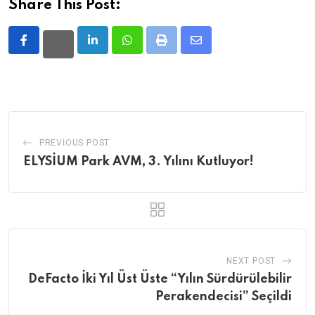
Share This Post:
LinkedIn
Whatsapp
Print
Share
via
Email
PREVIOUS POST
ELYSİUM Park AVM, 3. Yılını Kutluyor!
NEXT POST
DeFacto İki Yıl Üst Üste “Yılın Sürdürülebilir
Perakendecisi” Seçildi