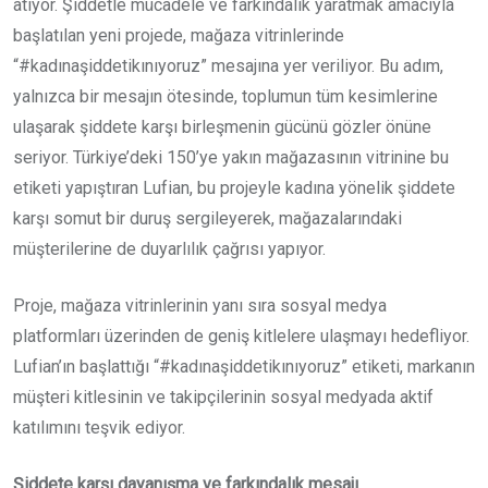
atıyor. Şiddetle mücadele ve farkındalık yaratmak amacıyla
başlatılan yeni projede, mağaza vitrinlerinde
“#kadınaşiddetikınıyoruz” mesajına yer veriliyor. Bu adım,
yalnızca bir mesajın ötesinde, toplumun tüm kesimlerine
ulaşarak şiddete karşı birleşmenin gücünü gözler önüne
seriyor. Türkiye’deki 150’ye yakın mağazasının vitrinine bu
etiketi yapıştıran Lufian, bu projeyle kadına yönelik şiddete
karşı somut bir duruş sergileyerek, mağazalarındaki
müşterilerine de duyarlılık çağrısı yapıyor.
Proje, mağaza vitrinlerinin yanı sıra sosyal medya
platformları üzerinden de geniş kitlelere ulaşmayı hedefliyor.
Lufian’ın başlattığı “#kadınaşiddetikınıyoruz” etiketi, markanın
müşteri kitlesinin ve takipçilerinin sosyal medyada aktif
katılımını teşvik ediyor.
Şiddete karşı dayanışma ve farkındalık mesajı