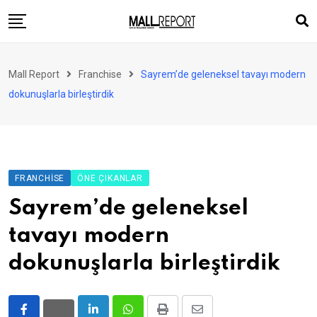
Skip
to
content
AVM
Mall Report
Franchise
Sayrem’de geleneksel tavayı modern
Perakende
dokunuşlarla birleştirdik
Franchise
Eğlence
FinTech
FRANCHISE
ÖNE ÇIKANLAR
Ürün ve Hizmet
Sayrem’de geleneksel
Enerji
tavayı modern
Haber
dokunuşlarla birleştirdik
Gündem
Atamalar