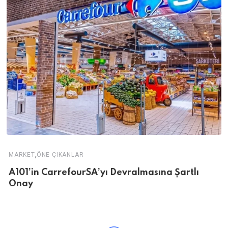
,
MARKET
ÖNE ÇIKANLAR
A101’in CarrefourSA’yı Devralmasına Şartlı
Onay