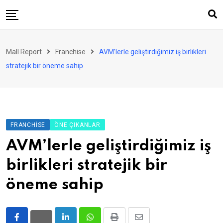
Skip
to
content
AVM
Mall Report
Franchise
AVM’lerle geliştirdiğimiz iş birlikleri
Perakende
stratejik bir öneme sahip
Franchise
Eğlence
FinTech
FRANCHISE
ÖNE ÇIKANLAR
Ürün ve Hizmet
AVM’lerle geliştirdiğimiz iş
Enerji
birlikleri stratejik bir
Haber
öneme sahip
Gündem
Atamalar