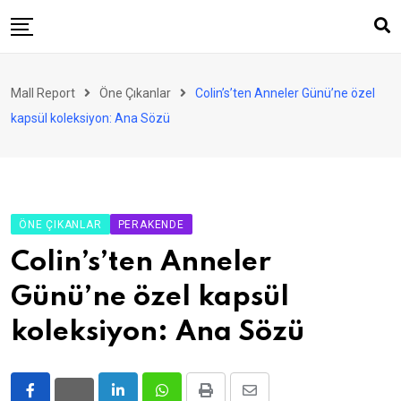
Skip
to
content
AVM
Mall Report
Öne Çıkanlar
Colin’s’ten Anneler Günü’ne özel
Perakende
kapsül koleksiyon: Ana Sözü
Franchise
Eğlence
FinTech
ÖNE ÇIKANLAR
PERAKENDE
Ürün ve Hizmet
Colin’s’ten Anneler
Enerji
Günü’ne özel kapsül
Haber
koleksiyon: Ana Sözü
Gündem
Atamalar