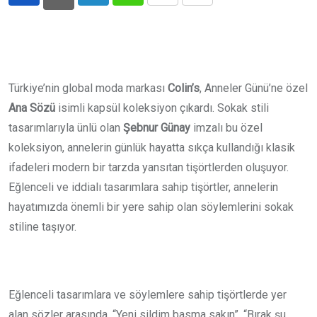
LinkedIn
Whatsapp
Print
Share
via
Email
Türkiye’nin global moda markası
Colin’s
, Anneler Günü’ne özel
Ana Sözü
isimli kapsül koleksiyon çıkardı. Sokak stili
tasarımlarıyla ünlü olan
Şebnur Günay
imzalı bu özel
koleksiyon, annelerin günlük hayatta sıkça kullandığı klasik
ifadeleri modern bir tarzda yansıtan tişörtlerden oluşuyor.
Eğlenceli ve iddialı tasarımlara sahip tişörtler, annelerin
hayatımızda önemli bir yere sahip olan söylemlerini sokak
stiline taşıyor.
Eğlenceli tasarımlara ve söylemlere sahip tişörtlerde yer
alan sözler arasında, “Yeni sildim basma sakın”, “Bırak şu