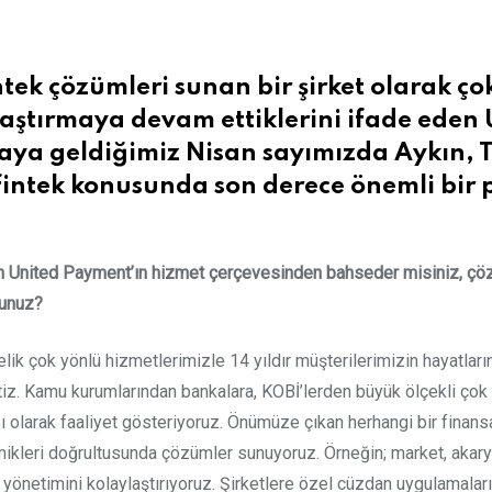
ntek çözümleri sunan bir şirket olarak çok
laştırmaya devam ettiklerini ifade eden
aya geldiğimiz Nisan sayımızda Aykın, 
 fintek konusunda son derece önemli bir pa
ran United Payment’ın hizmet çerçevesinden bahseder misiniz, çö
sunuz?
k çok yönlü hizmetlerimizle 14 yıldır müşterilerimizin hayatlar
etiz. Kamu kurumlarından bankalara, KOBİ’lerden büyük ölçekli çok u
 olarak faaliyet gösteriyoruz. Önümüze çıkan herhangi bir finans
mikleri doğrultusunda çözümler sunuyoruz. Örneğin; market, akaryak
t yönetimini kolaylaştırıyoruz. Şirketlere özel cüzdan uygulamaları g