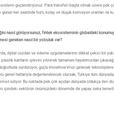
istemi güçlendiriyoruz. Para transferi başta olmak üzere pek çok
ve günün her saatinde hızlı, kolay ve düşük komisyon oranları ile ku
ini nasıl görüyorsunuz, fintek ekosisteminin globaldeki konumuyl
mesi gereken nasıl bir yolculuk var?
a, dijital cüzdan ve ödeme uygulamalarının dikkat çekici bir yüks
k plastik kartların işlevini yitirerek tamamen hayatımızdan çıkac
oğrultuda sürdürüyor, güçlü knowhow’ımızı gelecek teknolojilere 
 genel hatlarıyla değerlendirecek olursak, Türkiye tüm dünyada, 
emsil ediyor. Bu noktada pek çok açıdan dünyada oldukça ileri d
vinimi içindeki sektörün önümüzdeki dönemde de yapay zeka temel