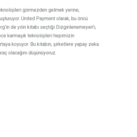
 teknolojileri görmezden gelmek yerine,
oluşturuyor. United Payment olarak, bu öncü
’in de yılın kitabı seçtiği Dizginlenemeyen’i,
ece karmaşık teknolojileri hepimizin
taya koyuyor. Bu kitabın, şirketlere yapay zeka
araç olacağını düşünüyoruz.