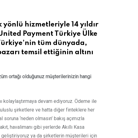
Email
 yönlü hizmetleriyle 14 yıldır
 United Payment Türkiye Ülke
Türkiye’nin tüm dünyada,
zarı temsil ettiğinin altını
züm ortağı olduğunuz müşterilerinizin hangi
ını kolaylaştırmaya devam ediyoruz. Ödeme ile
luslu şirketlere ve hatta diğer finteklere her
al soruna ‘neden olmasın’ bakış açımızla
ıt, havalimanı gibi yerlerde Akıllı Kasa
eliştiriyoruz ya da şirketlerin müşterileri için