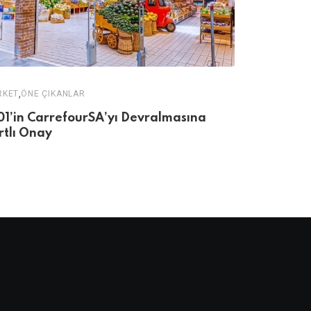
,
RKET
ÖNE ÇIKANLAR
ÖNE ÇIKANLAR
01’in CarrefourSA’yı Devralmasına
Bilinçaltın
rtlı Onay
Görünmey