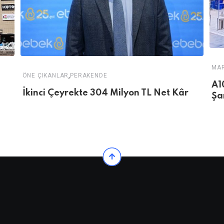
MA
,
ÖNE ÇIKANLAR
PERAKENDE
A1
İkinci Çeyrekte 304 Milyon TL Net Kâr
Şa