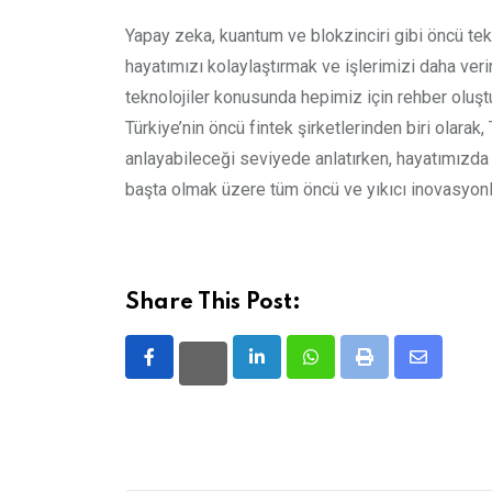
Yapay zeka, kuantum ve blokzinciri gibi öncü tekn
hayatımızı kolaylaştırmak ve işlerimizi daha veri
teknolojiler konusunda hepimiz için rehber oluşt
Türkiye’nin öncü fintek şirketlerinden biri olara
anlayabileceği seviyede anlatırken, hayatımızda 
başta olmak üzere tüm öncü ve yıkıcı inovasyonla
Share This Post:
LinkedIn
Whatsapp
Print
Share
via
Email