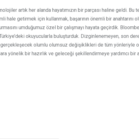
olojiler artık her alanda hayatımızın bir parçası haline geldi. Bu
mli hale getirmek için kullanmak, başarının önemli bir anahtarını 
urmasını umduğumuz özel bir çalışmayı hayata geçirdik. Bloomberg
k, Türkiye’deki okuyucularla buluşturduk. Dizginlenemeyen, son der
gerçekleşecek olumlu olumsuz değişiklikleri de tüm yönleriyle or
ra yönelik bir hazırlık ve geleceği şekillendirmeye yardımcı bir 