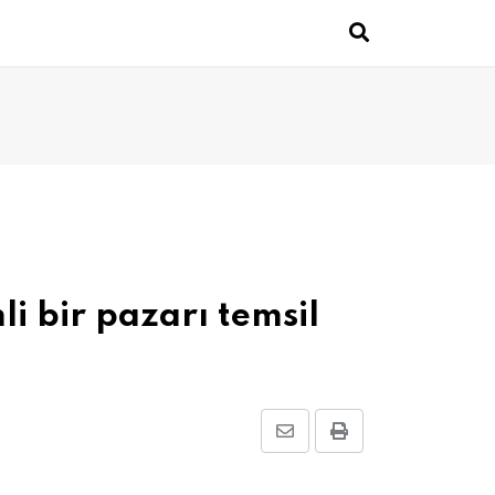
li bir pazarı temsil
Share
Print
via