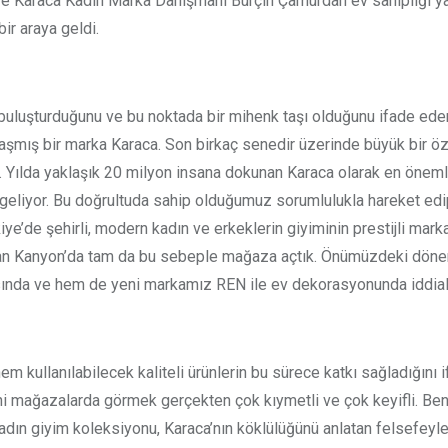
e Karaca Kadın Marka Danışmanı Burçin Çamurdan ev sahipliği yap
ir araya geldi.
yle buluşturduğunu ve bu noktada bir mihenk taşı olduğunu ifade ed
nı aşmış bir marka Karaca. Son birkaç senedir üzerinde büyük bir ö
 Yılda yaklaşık 20 milyon insana dokunan Karaca olarak en önemli 
geliyor. Bu doğrultuda sahip olduğumuz sorumlulukla hareket edi
iye’de şehirli, modern kadın ve erkeklerin giyiminin prestijli mar
lan Kanyon’da tam da bu sebeple mağaza açtık. Önümüzdeki dönemd
da ve hem de yeni markamız REN ile ev dekorasyonunda iddialı 
m kullanılabilecek kaliteli ürünlerin bu sürece katkı sağladığını
ni mağazalarda görmek gerçekten çok kıymetli ve çok keyifli. Ben
kadın giyim koleksiyonu, Karaca’nın köklülüğünü anlatan felsefey