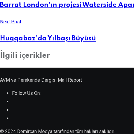
Barrat London’ın projesi Waterside Apar
Next Post
Huqqabaz’da Yılbaşı Büyüsü
İlgili içerikler
MARKET
AVM ve Perakende Dergisi Mall Report
,
Öne Çıkanlar
Follow Us On:
A101’in CarrefourSA’yı Devralmasına
Şartlı Onay
© 2024 Demircan Medya tarafından tüm hakları saklıdır.