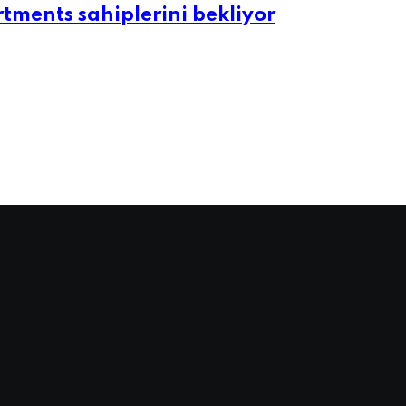
tments sahiplerini bekliyor
Öne Çıkanlar
,
Perakende
Bilinçaltının Duyusal İmzası,
Görünmeyen Güç