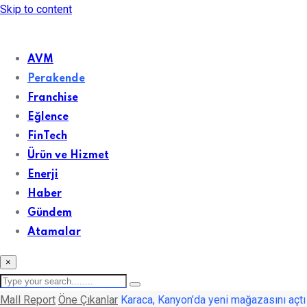
Skip to content
AVM
Perakende
Franchise
Eğlence
FinTech
Ürün ve Hizmet
Enerji
Haber
Gündem
Atamalar
×
Mall Report
Öne Çıkanlar
Karaca, Kanyon’da yeni mağazasını açtı