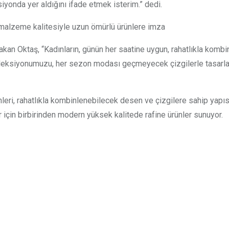
siyonda yer aldığını ifade etmek isterim.” dedi.
alzeme kalitesiyle uzun ömürlü ürünlere imza
Hakan Oktaş, “Kadınların, günün her saatine uygun, rahatlıkla komb
oleksiyonumuzu, her sezon modası geçmeyecek çizgilerle tasarlad
ri, rahatlıkla kombinlenebilecek desen ve çizgilere sahip yapısıy
 için birbirinden modern yüksek kalitede rafine ürünler sunuyor.