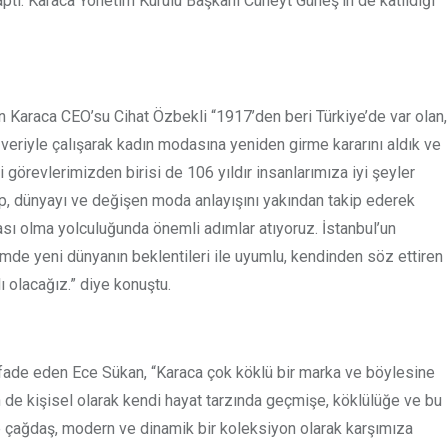
tı. Karaca Yönetim Kurulu Başkanı Cüneyt Güneş’in de katıldığı
en Karaca CEO’su Cihat Özbekli “1917’den beri Türkiye’de var olan,
zveriyle çalışarak kadın modasına yeniden girme kararını aldık ve
görevlerimizden birisi de 106 yıldır insanlarımıza iyi şeyler
p, dünyayı ve değişen moda anlayışını yakından takip ederek
kası olma yolculuğunda önemli adımlar atıyoruz. İstanbul’un
e yeni dünyanın beklentileri ile uyumlu, kendinden söz ettiren
olacağız.” diye konuştu.
 ifade eden Ece Sükan, “Karaca çok köklü bir marka ve böylesine
 de kişisel olarak kendi hayat tarzında geçmişe, köklülüğe ve bu
le çağdaş, modern ve dinamik bir koleksiyon olarak karşımıza