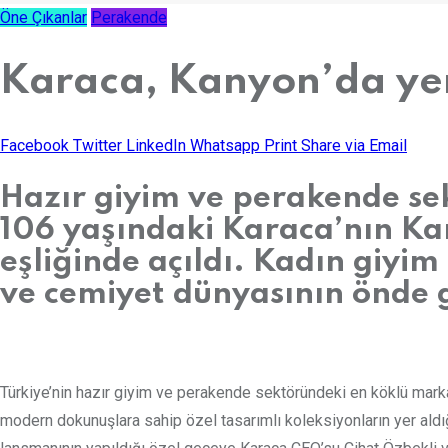
Öne Çıkanlar
Perakende
Karaca, Kanyon’da yen
Facebook
Twitter
LinkedIn
Whatsapp
Print
Share via Email
Hazır giyim ve perakende se
106 yaşındaki Karaca’nın Ka
eşliğinde açıldı. Kadın giyi
ve cemiyet dünyasının önde ge
Türkiye’nin hazır giyim ve perakende sektöründeki en köklü mark
modern dokunuşlara sahip özel tasarımlı koleksiyonların yer aldığı