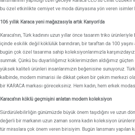
lansmanının yapıldığı özel geceye Karaca CEO’su Cihat Özbekli v
bu özel etkinlikte cemiyet ve moda dünyasına yön veren isimler b
106 yıllık Karaca yeni mağazasıyla artık Kanyon’da
Karaca’nın, Türk kadınını uzun yıllar önce tasarım triko ürünleri
içinde eskilik değil köklülük barındıran, bir taraftan da 100 yaşı
bugün çok özel tasarıma sahip koleksiyonlarımızla karşınızdayız.
sunmak. Çünkü bu duyarlılığımız köklerimizden aldığımız güçten 
yüksek kaliteli ürünleri insanlarımızın beğenisine sunuyoruz. Türk
kalbinde, modern mimarisi ile dikkat çeken bir çekim merkezi o
bir KARACA markası göreceksiniz. Hem kadın, hem erkek modasın
Karaca’nın köklü geçmişini anlatan modern koleksiyon
Sürdürülebilirliğin günümüzde büyük önem taşıdığını ve uzun döne
değerli bir markanın uzun zaman sonra kadın koleksiyon ürünleri
tür miraslara çok önem veren birisiyim. Bugün lansmanı yapılan 