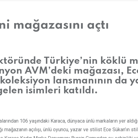
i mağazasını açtı
ktöründe Türkiye’nin köklü m
nyon AVM’deki mağazası, Ece 
m koleksiyon lansmanının da y
len isimleri katıldı.
alarından 106 yaşındaki Karaca, dünyaca ünlü markaların yer aldı
 mağazanın açılışı, ünlü oyuncu, yazar ve stilist Ece Sükan’ın sti