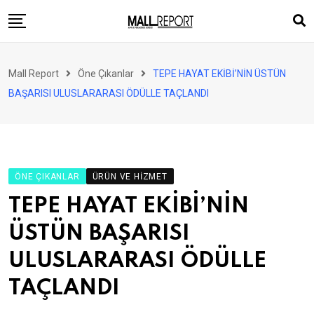
Skip
to
content
AVM
Mall Report
Öne Çıkanlar
TEPE HAYAT EKİBİ’NİN ÜSTÜN
Perakende
BAŞARISI ULUSLARARASI ÖDÜLLE TAÇLANDI
Franchise
Eğlence
FinTech
ÖNE ÇIKANLAR
ÜRÜN VE HIZMET
Ürün ve Hizmet
TEPE HAYAT EKİBİ’NİN
Enerji
ÜSTÜN BAŞARISI
Haber
ULUSLARARASI ÖDÜLLE
Gündem
TAÇLANDI
Atamalar