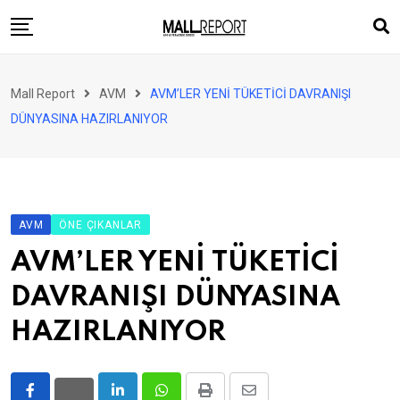
Skip
to
content
AVM
Mall Report
AVM
AVM’LER YENİ TÜKETİCİ DAVRANIŞI
Perakende
DÜNYASINA HAZIRLANIYOR
Franchise
Eğlence
FinTech
AVM
ÖNE ÇIKANLAR
Ürün ve Hizmet
AVM’LER YENİ TÜKETİCİ
Enerji
DAVRANIŞI DÜNYASINA
Haber
HAZIRLANIYOR
Gündem
Atamalar