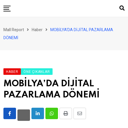
Skip
to
content
AVM
Mall Report
Haber
MOBİLYA’DA DİJİTAL PAZARLAMA
Perakende
DÖNEMİ
Franchise
Eğlence
FinTech
HABER
ÖNE ÇIKANLAR
Ürün ve Hizmet
MOBİLYA’DA DİJİTAL
Enerji
PAZARLAMA DÖNEMİ
Haber
Gündem
LinkedIn
Whatsapp
Print
Share
Atamalar
via