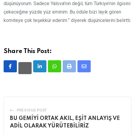
düşünüyorum. Sadece Yalova’nın değil, tüm Türkiye’nin ilgisini
çekeceğine yüzde yüz eminim. Bu ödüle bizi layık gören
komiteye çok teşekkür ederim.” diyerek düşüncelerini belirtti.
Share This Post:
LinkedIn
Whatsapp
Print
Share
via
Email
PREVIOUS POST
BU GEMİYİ ORTAK AKIL, EŞİT ANLAYIŞ VE
ADİL OLARAK YÜRÜTEBİLİRİZ