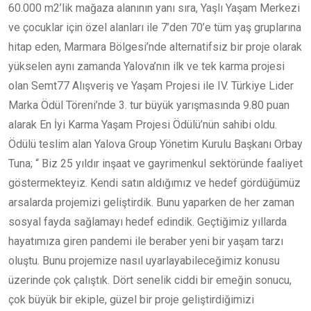
60.000 m2’lik mağaza alanının yanı sıra, Yaşlı Yaşam Merkezi
ve çocuklar için özel alanları ile 7’den 70’e tüm yaş gruplarına
hitap eden, Marmara Bölgesi’nde alternatifsiz bir proje olarak
yükselen aynı zamanda Yalova’nın ilk ve tek karma projesi
olan Semt77 Alışveriş ve Yaşam Projesi ile IV. Türkiye Lider
Marka Ödül Töreni’nde 3. tur büyük yarışmasında 9.80 puan
alarak En İyi Karma Yaşam Projesi Ödülü’nün sahibi oldu.
Ödülü teslim alan Yalova Group Yönetim Kurulu Başkanı Orbay
Tuna; “ Biz 25 yıldır inşaat ve gayrimenkul sektöründe faaliyet
göstermekteyiz. Kendi satın aldığımız ve hedef gördüğümüz
arsalarda projemizi geliştirdik. Bunu yaparken de her zaman
sosyal fayda sağlamayı hedef edindik. Geçtiğimiz yıllarda
hayatımıza giren pandemi ile beraber yeni bir yaşam tarzı
oluştu. Bunu projemize nasıl uyarlayabileceğimiz konusu
üzerinde çok çalıştık. Dört senelik ciddi bir emeğin sonucu,
çok büyük bir ekiple, güzel bir proje geliştirdiğimizi