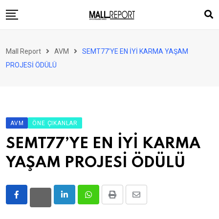
Skip
to
content
AVM
Mall Report
AVM
SEMT77’YE EN İYİ KARMA YAŞAM
Perakende
PROJESİ ÖDÜLÜ
Franchise
Eğlence
FinTech
AVM
ÖNE ÇIKANLAR
Ürün ve Hizmet
SEMT77’YE EN İYİ KARMA
Enerji
YAŞAM PROJESİ ÖDÜLÜ
Haber
Gündem
LinkedIn
Whatsapp
Print
Share
Atamalar
via