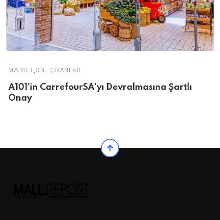
,
MARKET
ÖNE ÇIKANLAR
A101’in CarrefourSA’yı Devralmasına Şartlı
Onay