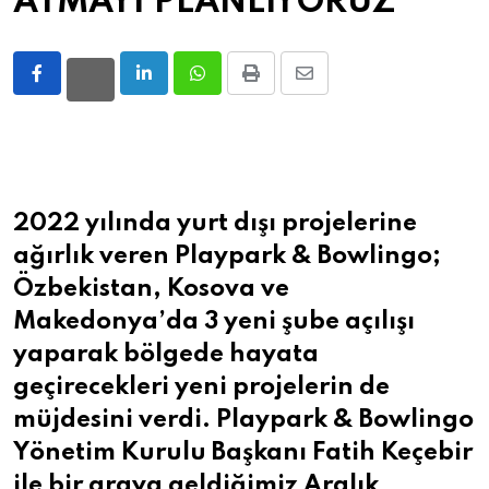
ATMAYI PLANLIYORUZ
LinkedIn
Whatsapp
Print
Share
via
Email
2022 yılında yurt dışı projelerine
ağırlık veren Playpark & Bowlingo;
Özbekistan, Kosova ve
Makedonya’da 3 yeni şube açılışı
yaparak bölgede hayata
geçirecekleri yeni projelerin de
müjdesini verdi. Playpark & Bowlingo
Yönetim Kurulu Başkanı Fatih Keçebir
ile bir araya geldiğimiz Aralık