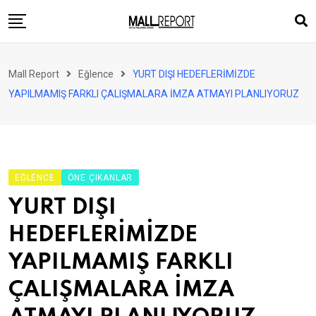
Skip
to
content
AVM
Mall Report
Eğlence
YURT DIŞI HEDEFLERİMİZDE
Perakende
YAPILMAMIŞ FARKLI ÇALIŞMALARA İMZA ATMAYI PLANLIYORUZ
Franchise
Eğlence
FinTech
EĞLENCE
ÖNE ÇIKANLAR
Ürün ve Hizmet
YURT DIŞI
Enerji
HEDEFLERİMİZDE
Haber
YAPILMAMIŞ FARKLI
Gündem
ÇALIŞMALARA İMZA
Atamalar