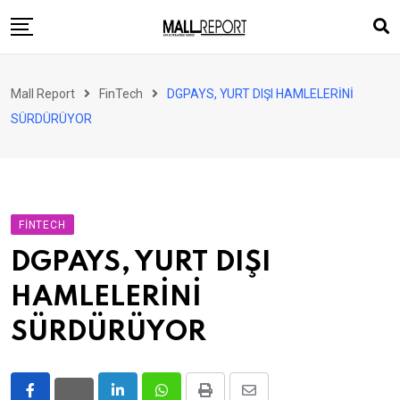
Skip
to
content
AVM
Mall Report
FinTech
DGPAYS, YURT DIŞI HAMLELERİNİ
Perakende
SÜRDÜRÜYOR
Franchise
Eğlence
FinTech
FINTECH
Ürün ve Hizmet
DGPAYS, YURT DIŞI
Enerji
HAMLELERİNİ
Haber
SÜRDÜRÜYOR
Gündem
Atamalar