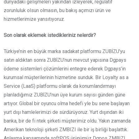
dünyadaki gelişmeleri yakından izleyerek, regülatif
zorunluluk olsun olmasın, bu bakış açımızı ürün ve
hizmetlerimize yansıtıyoruz.
Son olarak eklemek istedikleriniz nelerdir?
Türkiye’nin en büyük marka sadakat platformu ZUBİZU’yu
satın aldıktan sonra ZUBİZU’nun mevcut yapısına Dgpays
ödeme sistemleri çözümlerini entegre ederek Dgpays’in
kurumsal müşterilerinin hizmetine sunduk. Bir Loyalty as a
Service (LaaS) platformu olarak da konumlandırmayı
planladığımız ZUBİZU’nun üye kurum sayısı günden güne
artıyor. Global bir oyuncu olma hedefi yle bu sene başlayan
yurt dışı hamlelerimizi de sürdürüyoruz. Yurt dışından iki
banka, bir de fi ntek şirketi müşterimiz oldu. Yakın zamanda
Amerikan teknoloji şirketi ZMBIZI ile bir iş birliği başlattık.
Anlaşma kapsamında softPOS ürünümüz Dgpos ZMBIZI