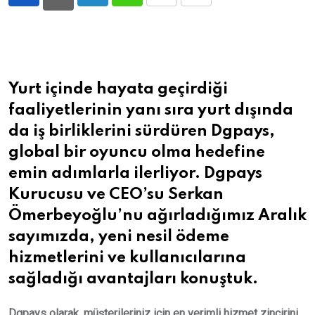
LinkedIn
Whatsapp
Print
Share
via
Email
Yurt içinde hayata geçirdiği
faaliyetlerinin yanı sıra yurt dışında
da iş birliklerini sürdüren Dgpays,
global bir oyuncu olma hedefine
emin adımlarla ilerliyor. Dgpays
Kurucusu ve CEO’su Serkan
Ömerbeyoğlu’nu ağırladığımız Aralık
sayımızda, yeni nesil ödeme
hizmetlerini ve kullanıcılarına
sağladığı avantajları konuştuk.
Dgpays olarak, müşterileriniz için en verimli hizmet zincirini