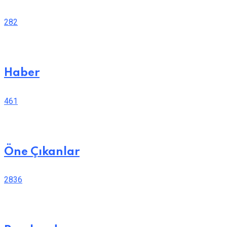
282
Haber
461
Öne Çıkanlar
2836