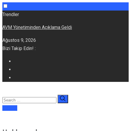
Skip
Trendler
to
AVM Yönetiminden Açıklama Geldi
content
Ağustos 9, 2026
Bizi Takip Edin! :
E-dergi