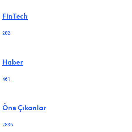
FinTech
282
Haber
461
Öne Çıkanlar
2836