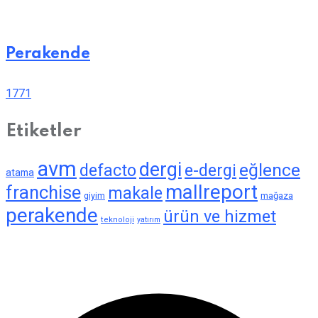
Perakende
1771
Etiketler
avm
dergi
eğlence
defacto
e-dergi
atama
mallreport
franchise
makale
giyim
mağaza
perakende
ürün ve hizmet
teknoloji
yatırım