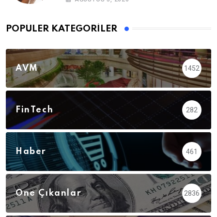
POPÜLER KATEGORILER
AVM
1452
FinTech
282
Haber
461
Öne Çıkanlar
2836