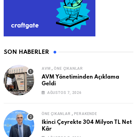
SON HABERLER
,
AVM
ÖNE ÇIKANLAR
AVM Yönetiminden Açıklama
Geldi
AĞUSTOS 7, 2026
,
ÖNE ÇIKANLAR
PERAKENDE
İkinci Çeyrekte 304 Milyon TL Net
Kâr