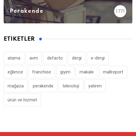
Perakende
1771
ETIKETLER
atama
avm
defacto
dergi
e-dergi
eğlence
franchise
giyim
makale
mallreport
mağaza
perakende
teknoloji
yatırım
ürün ve hizmet