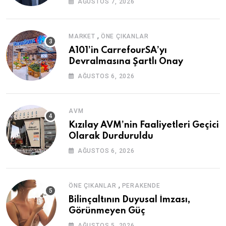
AĞUSTOS 7, 2026
,
MARKET
ÖNE ÇIKANLAR
A101’in CarrefourSA’yı
Devralmasına Şartlı Onay
AĞUSTOS 6, 2026
AVM
Kızılay AVM’nin Faaliyetleri Geçici
Olarak Durduruldu
AĞUSTOS 6, 2026
,
ÖNE ÇIKANLAR
PERAKENDE
Bilinçaltının Duyusal İmzası,
Görünmeyen Güç
AĞUSTOS 5, 2026