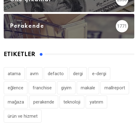
Perakende
1771
ETIKETLER
atama
avm
defacto
dergi
e-dergi
eğlence
franchise
giyim
makale
mallreport
mağaza
perakende
teknoloji
yatırım
ürün ve hizmet