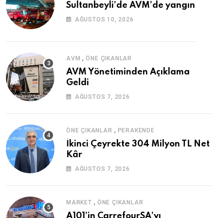
Sultanbeyli’de AVM’de yangın
AĞUSTOS 10, 2026
,
AVM
ÖNE ÇIKANLAR
AVM Yönetiminden Açıklama
Geldi
AĞUSTOS 7, 2026
,
ÖNE ÇIKANLAR
PERAKENDE
İkinci Çeyrekte 304 Milyon TL Net
Kâr
AĞUSTOS 7, 2026
,
MARKET
ÖNE ÇIKANLAR
A101’in CarrefourSA’yı