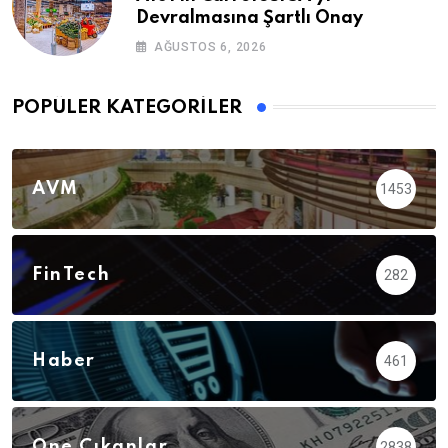
Devralmasına Şartlı Onay
AĞUSTOS 6, 2026
POPÜLER KATEGORILER
AVM
1453
FinTech
282
Haber
461
Öne Çıkanlar
2838