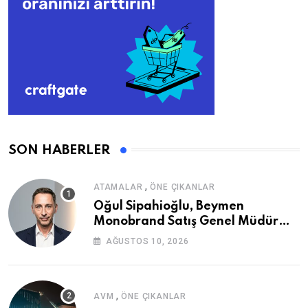
SON HABERLER
,
ATAMALAR
ÖNE ÇIKANLAR
Oğul Sipahioğlu, Beymen
Monobrand Satış Genel Müdür
Yardımcısı Oldu
AĞUSTOS 10, 2026
,
AVM
ÖNE ÇIKANLAR