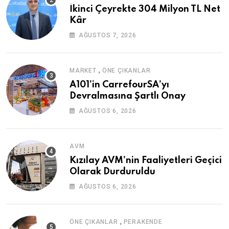
İkinci Çeyrekte 304 Milyon TL Net
Kâr
AĞUSTOS 7, 2026
,
MARKET
ÖNE ÇIKANLAR
A101’in CarrefourSA’yı
Devralmasına Şartlı Onay
AĞUSTOS 6, 2026
AVM
Kızılay AVM’nin Faaliyetleri Geçici
Olarak Durduruldu
AĞUSTOS 6, 2026
,
ÖNE ÇIKANLAR
PERAKENDE