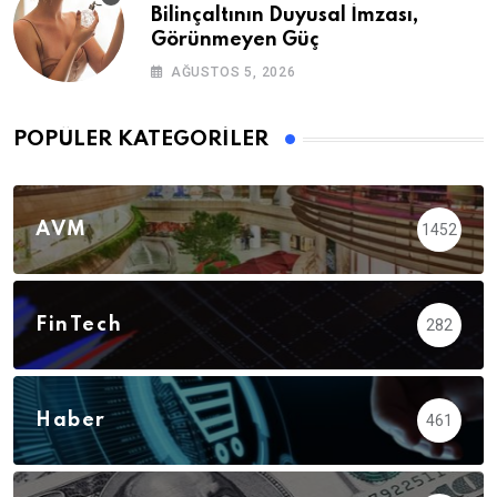
Bilinçaltının Duyusal İmzası,
Görünmeyen Güç
AĞUSTOS 5, 2026
POPÜLER KATEGORILER
AVM
1452
FinTech
282
Haber
461