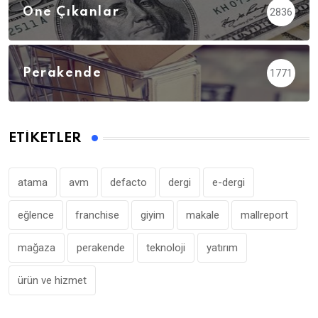
Öne Çıkanlar
2836
Perakende
1771
ETIKETLER
atama
avm
defacto
dergi
e-dergi
eğlence
franchise
giyim
makale
mallreport
mağaza
perakende
teknoloji
yatırım
ürün ve hizmet