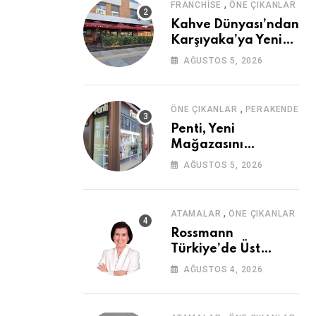
,
FRANCHISE
ÖNE ÇIKANLAR
Kahve Dünyası’ndan
Karşıyaka’ya Yeni
Mağaza
AĞUSTOS 5, 2026
,
ÖNE ÇIKANLAR
PERAKENDE
Penti, Yeni
Mağazasını
Galataport’ta
AĞUSTOS 5, 2026
Açıyor
,
ATAMALAR
ÖNE ÇIKANLAR
Rossmann
Türkiye’de Üst
Düzey Atama
AĞUSTOS 4, 2026