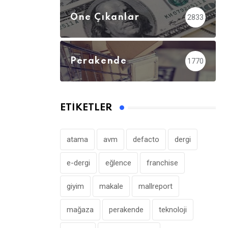
Öne Çıkanlar
2833
Perakende
1770
ETIKETLER
atama
avm
defacto
dergi
e-dergi
eğlence
franchise
giyim
makale
mallreport
mağaza
perakende
teknoloji