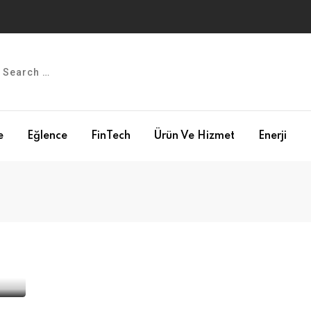
e
Eğlence
FinTech
Ürün Ve Hizmet
Enerji