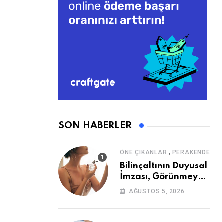
SON HABERLER
,
ÖNE ÇIKANLAR
PERAKENDE
Bilinçaltının Duyusal
İmzası, Görünmeyen
Güç
AĞUSTOS 5, 2026