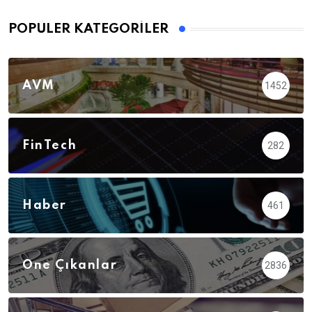
POPÜLER KATEGORILER
AVM
1452
FinTech
282
Haber
461
Öne Çıkanlar
2836