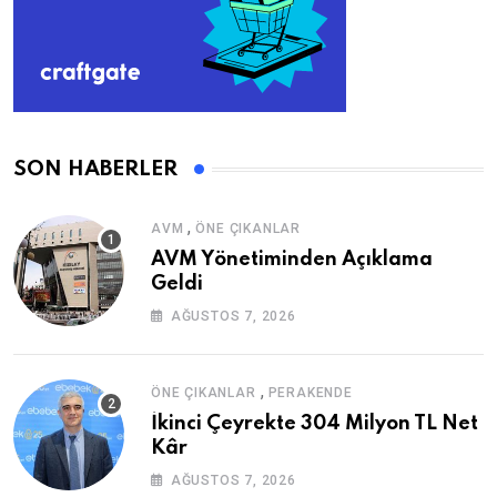
SON HABERLER
,
AVM
ÖNE ÇIKANLAR
AVM Yönetiminden Açıklama
Geldi
AĞUSTOS 7, 2026
,
ÖNE ÇIKANLAR
PERAKENDE
İkinci Çeyrekte 304 Milyon TL Net
Kâr
AĞUSTOS 7, 2026