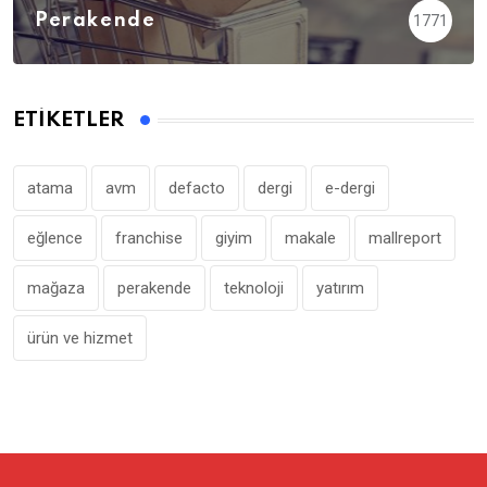
Perakende
1771
ETIKETLER
atama
avm
defacto
dergi
e-dergi
eğlence
franchise
giyim
makale
mallreport
mağaza
perakende
teknoloji
yatırım
ürün ve hizmet